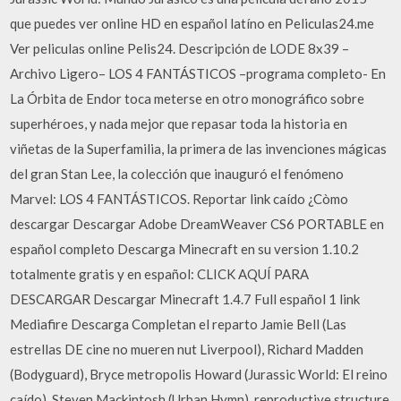
que puedes ver online HD en español latíno en Peliculas24.me
Ver peliculas online Pelis24. Descripción de LODE 8x39 –
Archivo Ligero– LOS 4 FANTÁSTICOS –programa completo- En
La Órbita de Endor toca meterse en otro monográfico sobre
superhéroes, y nada mejor que repasar toda la historia en
viñetas de la Superfamilia, la primera de las invenciones mágicas
del gran Stan Lee, la colección que inauguró el fenómeno
Marvel: LOS 4 FANTÁSTICOS. Reportar link caído ¿Còmo
descargar Descargar Adobe DreamWeaver CS6 PORTABLE en
español completo Descarga Minecraft en su version 1.10.2
totalmente gratis y en español: CLICK AQUÍ PARA
DESCARGAR Descargar Minecraft 1.4.7 Full español 1 link
Mediafire Descarga Completan el reparto Jamie Bell (Las
estrellas DE cine no mueren nut Liverpool), Richard Madden
(Bodyguard), Bryce metropolis Howard (Jurassic World: El reino
caído), Steven Mackintosh (Urban Hymn), reproductive structure