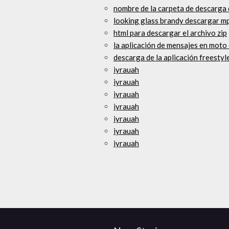
nombre de la carpeta de descarga
looking glass brandy descargar m
html para descargar el archivo zip
la aplicación de mensajes en moto
descarga de la aplicación freestyl
iyrauah
iyrauah
iyrauah
iyrauah
iyrauah
iyrauah
iyrauah