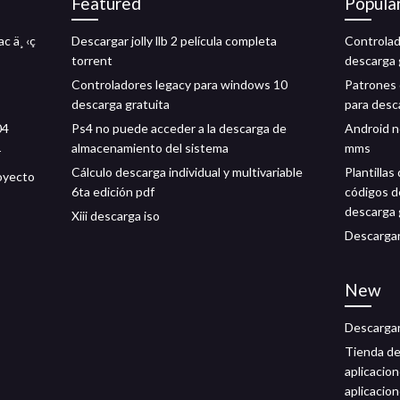
Featured
Popula
c ä¸ ‹ç
Descargar jolly llb 2 película completa
Controlad
torrent
descarga 
Controladores legacy para windows 10
Patrones 
descarga gratuita
para desc
04
Ps4 no puede acceder a la descarga de
Android n
almacenamiento del sistema
mms
r
Cálculo descarga individual y multivariable
Plantillas
royecto
6ta edición pdf
códigos d
descarga 
Xiii descarga iso
Descargar 
New
Descargar
Tienda de
aplicacio
aplicacio