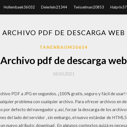
Hollembaek36032
Deierlein21344
Twisselman20853
Halprin3
ARCHIVO PDF DE DESCARGA WEB
TANENBAUM30654
Archivo pdf de descarga web
18.03.2021
rchivo PDF a JPG en segundos. ¡100% gratis, seguro y fácil de usar
ualquier problema con cualquier archivo. Para ofrecer archivos en d
o por defecto del navegador y, así, forzar la descarga de los archi
nes del lado del servidor , sin embargo, el nuevo estándar de HTML5 
e un nuevo atributo: download . En algunos contextos quizá es neces