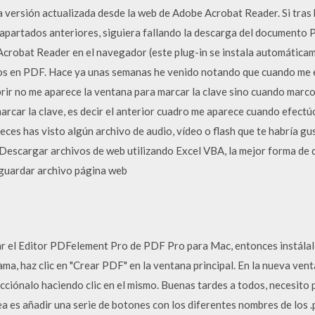
a versión actualizada desde la web de Adobe Acrobat Reader. Si tras 
apartados anteriores, siguiera fallando la descarga del documento 
 Acrobat Reader en el navegador (este plug-in se instala automáticam
s en PDF. Hace ya unas semanas he venido notando que cuando me 
Abrir no me aparece la ventana para marcar la clave sino cuando marc
arcar la clave, es decir el anterior cuadro me aparece cuando efect
ces has visto algún archivo de audio, vídeo o flash que te habría gu
as Descargar archivos de web utilizando Excel VBA, la mejor forma de
guardar archivo página web
el Editor PDFelement Pro de PDF Pro para Mac, entonces instálalo
ma, haz clic en "Crear PDF" en la ventana principal. En la nueva venta
cciónalo haciendo clic en el mismo. Buenas tardes a todos, necesito 
a es añadir una serie de botones con los diferentes nombres de los .p