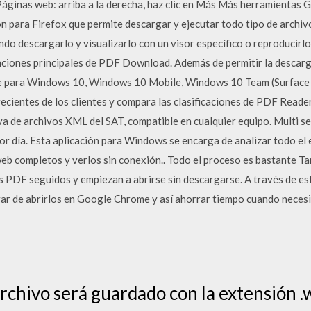
áginas web: arriba a la derecha, haz clic en Más Más herramientas
n para Firefox que permite descargar y ejecutar todo tipo de archi
ndo descargarlo y visualizarlo con un visor específico o reproducirl
unciones principales de PDF Download. Además de permitir la descar
re para Windows 10, Windows 10 Mobile, Windows 10 Team (Surface
recientes de los clientes y compara las clasificaciones de PDF Reader
 de archivos XML del SAT, compatible en cualquier equipo. Multi ses
or día. Esta aplicación para Windows se encarga de analizar todo el 
 web completos y verlos sin conexión.. Todo el proceso es bastante T
PDF seguidos y empiezan a abrirse sin descargarse. A través de est
gar de abrirlos en Google Chrome y así ahorrar tiempo cuando nece
rchivo será guardado con la extensión .