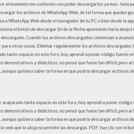
Por el momento me conformo con poder descargarlos ya mas · hola per
scargar los archivos de WhatsApp Web, de tal forma que queden gu
esa a WhatsApp Web desde el navegador de tu PC o bien desde la app 
esiona el botón de descargar (el de la flecha apuntando hacia abajo) 
o descargado. Cuando tus archivos descargados comienzan a acumula
r para otras cosas. Eliminar regularmente los archivos descargados 
do tanto espacio en este foro, hoy aprendí a poner código fuente en
s demostrativos y didácticos, no pensé que fuese tan difícil, pero al f
, aunque quisiera saber la forma en que podría descargar archivos d
r acaparado tanto espacio en este foro, hoy aprendí a poner código 
s demostrativos y didácticos, no pensé que fuese tan difícil, pero al f
, aunque quisiera saber la forma en que podría descargar archivos de 
itio web que lo aloja no permite las descargas. PDF: haz clic con el b