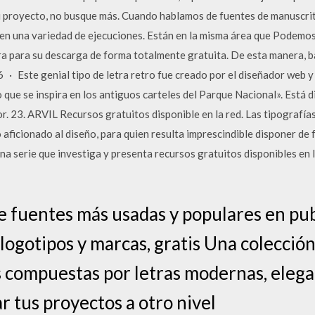
u proyecto, no busque más. Cuando hablamos de fuentes de manuscrit
r en una variedad de ejecuciones. Están en la misma área que Podemo
ra para su descarga de forma totalmente gratuita. De esta manera, b
 · Este genial tipo de letra retro fue creado por el diseñador web y 
que se inspira en los antiguos carteles del Parque Nacional». Está 
r. 23. ARVIL Recursos gratuitos disponible en la red. Las tipografí
o aficionado al diseño, para quien resulta imprescindible disponer de
una serie que investiga y presenta recursos gratuitos disponibles en l
 fuentes más usadas y populares en publ
 logotipos y marcas, gratis Una colección
s compuestas por letras modernas, elega
ar tus proyectos a otro nivel