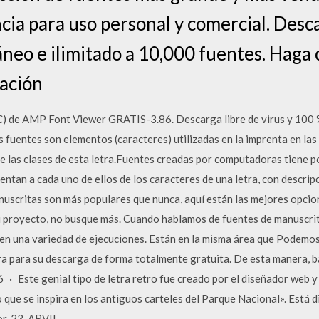
ncia para uso personal y comercial. Des
neo e ilimitado a 10,000 fuentes. Haga c
ación
) de AMP Font Viewer GRATIS-3.86. Descarga libre de virus y 100
 fuentes son elementos (caracteres) utilizadas en la imprenta en las 
de las clases de esta letra.Fuentes creadas por computadoras tiene 
ntan a cada uno de ellos de los caracteres de una letra, con descrip
uscritas son más populares que nunca, aquí están las mejores opcion
u proyecto, no busque más. Cuando hablamos de fuentes de manuscrit
r en una variedad de ejecuciones. Están en la misma área que Podemo
ra para su descarga de forma totalmente gratuita. De esta manera, b
 · Este genial tipo de letra retro fue creado por el diseñador web y 
que se inspira en los antiguos carteles del Parque Nacional». Está 
or. 23. ARVIL