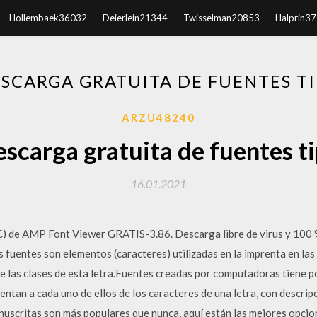
Hollembaek36032
Deierlein21344
Twisselman20853
Halprin3
SCARGA GRATUITA DE FUENTES T
ARZU48240
scarga gratuita de fuentes t
16.01.2021
) de AMP Font Viewer GRATIS-3.86. Descarga libre de virus y 100
 fuentes son elementos (caracteres) utilizadas en la imprenta en las 
de las clases de esta letra.Fuentes creadas por computadoras tiene 
ntan a cada uno de ellos de los caracteres de una letra, con descrip
uscritas son más populares que nunca, aquí están las mejores opcion