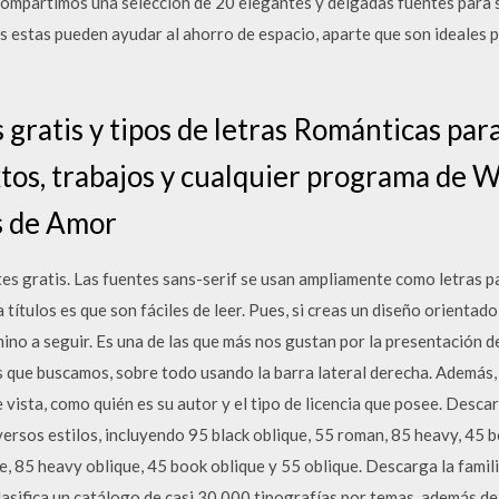
ompartimos una selección de 20 elegantes y delgadas fuentes para
s estas pueden ayudar al ahorro de espacio, aparte que son ideales 
gratis y tipos de letras Románticas par
extos, trabajos y cualquier programa de 
s de Amor
 gratis. Las fuentes sans-serif se usan ampliamente como letras par
ra títulos es que son fáciles de leer. Pues, si creas un diseño orienta
mino a seguir. Es una de las que más nos gustan por la presentación d
las que buscamos, sobre todo usando la barra lateral derecha. Además
 vista, como quién es su autor y el tipo de licencia que posee. Descar
versos estilos, incluyendo 95 black oblique, 55 roman, 85 heavy, 45 b
e, 85 heavy oblique, 45 book oblique y 55 oblique. Descarga la famili
sifica un catálogo de casi 30.000 tipografías por temas, además de d