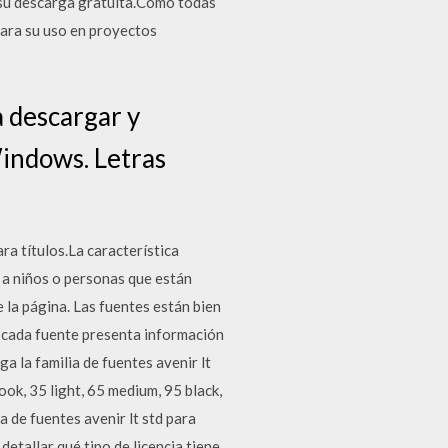
 su descarga gratuita.Como todas
para su uso en proyectos
a descargar y
Windows. Letras
a títulos.La característica
do a niños o personas que están
e la página. Las fuentes están bien
, cada fuente presenta información
ga la familia de fuentes avenir lt
ook, 35 light, 65 medium, 95 black,
a de fuentes avenir lt std para
etallar qué tipo de licencia tiene