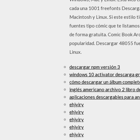
cada una 1001 freefonts Descarga
Macintosh y Linux. Si este estilo t
fuentes tipo cómic que te listamos
de forma gratuita. Comic Book Arc
popularidad. Descargar 48055 fue
Linux.
descargar npm versión 3
windows 10 activator descarga g
cómo descargar un álbum complet
inglés americano archivo 2 libro d
aplicaciones descargables para an
ehjyiry
ehjyiry
ehjyiry
ehjyiry
ehjyiry