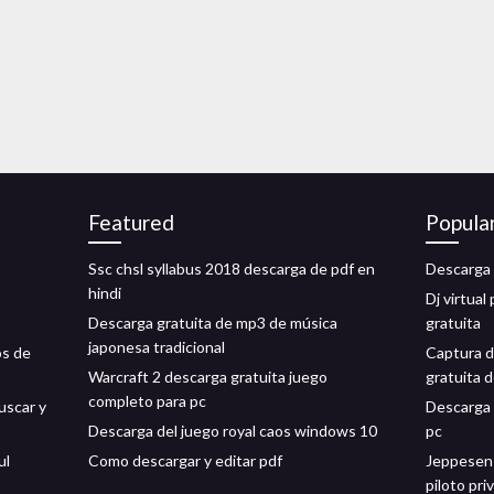
Featured
Popula
Ssc chsl syllabus 2018 descarga de pdf en
Descarga g
hindi
Dj virtua
Descarga gratuita de mp3 de música
gratuita
japonesa tradicional
os de
Captura d
Warcraft 2 descarga gratuita juego
gratuita 
completo para pc
uscar y
Descarga 
Descarga del juego royal caos windows 10
pc
ul
Como descargar y editar pdf
Jeppesen 
piloto pr