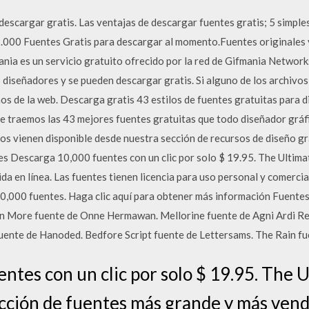
descargar gratis. Las ventajas de descargar fuentes gratis; 5 simples
.000 Fuentes Gratis para descargar al momento.Fuentes originales y
ia es un servicio gratuito ofrecido por la red de Gifmania Networks
 diseñadores y se pueden descargar gratis. Si alguno de los archivos
s de la web. Descarga gratis 43 estilos de fuentes gratuitas para d
y te traemos las 43 mejores fuentes gratuitas que todo diseñador grá
s vienen disponible desde nuestra sección de recursos de diseño grá
s Descarga 10,000 fuentes con un clic por solo $ 19.95. The Ultima
a en línea. Las fuentes tienen licencia para uso personal y comerci
10,000 fuentes. Haga clic aquí para obtener más información Fuentes
n More fuente de Onne Hermawan. Mellorine fuente de Agni Ardi Re
uente de Hanoded. Bedfore Script fuente de Lettersams. The Rain fu
ntes con un clic por solo $ 19.95. The 
cción de fuentes más grande y más vendi