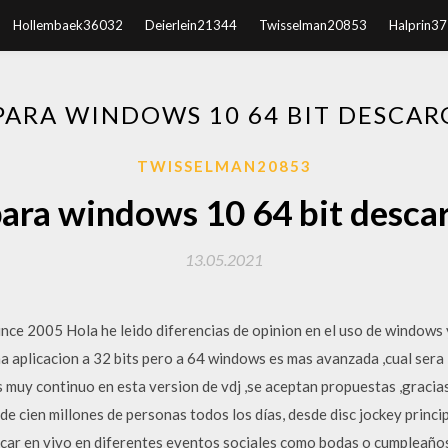
Hollembaek36032
Deierlein21344
Twisselman20853
Halprin3
 PARA WINDOWS 10 64 BIT DESCAR
TWISSELMAN20853
para windows 10 64 bit desca
13.05.2021
ce 2005 Hola he leido diferencias de opinion en el uso de windows ya
una aplicacion a 32 bits pero a 64 windows es mas avanzada ,cual sera 
 muy continuo en esta version de vdj ,se aceptan propuestas ,gracia
 de cien millones de personas todos los días, desde disc jockey princi
car en vivo en diferentes eventos sociales como bodas o cumpleaños,