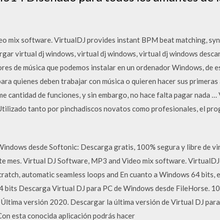
o mix software. VirtualDJ provides instant BPM beat matching, sync
ar virtual dj windows, virtual dj windows, virtual dj windows descar
es de música que podemos instalar en un ordenador Windows, de escr
para quienes deben trabajar con música o quieren hacer sus primera
 cantidad de funciones, y sin embargo, no hace falta pagar nada … 
Utilizado tanto por pinchadiscos novatos como profesionales, el pro
indows desde Softonic: Descarga gratis, 100% segura y libre de viru
e mes. Virtual DJ Software, MP3 and Video mix software. VirtualDJ
cratch, automatic seamless loops and En cuanto a Windows 64 bits, 
4 bits Descarga Virtual DJ para PC de Windows desde FileHorse. 1
 Última versión 2020. Descargar la última versión de Virtual DJ pa
 Con esta conocida aplicación podrás hacer