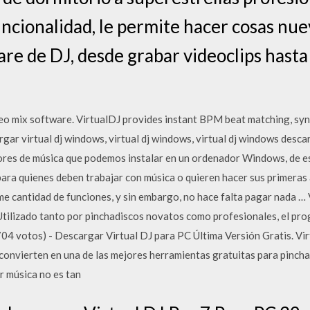
uncionalidad, le permite hacer cosas nu
are de DJ, desde grabar videoclips hast
o mix software. VirtualDJ provides instant BPM beat matching, sync
ar virtual dj windows, virtual dj windows, virtual dj windows descar
es de música que podemos instalar en un ordenador Windows, de escr
para quienes deben trabajar con música o quieren hacer sus primera
 cantidad de funciones, y sin embargo, no hace falta pagar nada … 
Utilizado tanto por pinchadiscos novatos como profesionales, el pro
4 votos) - Descargar Virtual DJ para PC Última Versión Gratis. Vir
 convierten en una de las mejores herramientas gratuitas para pinch
r música no es tan