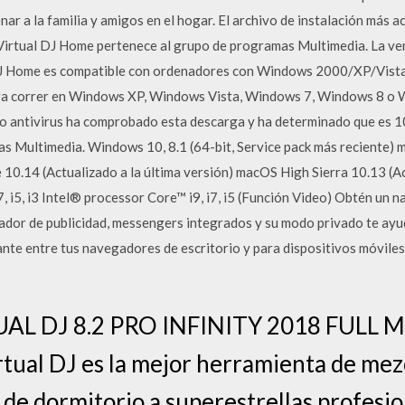
ar a la familia y amigos en el hogar. El archivo de instalación más a
Virtual DJ Home pertenece al grupo de programas Multimedia. La ver
l DJ Home es compatible con ordenadores con Windows 2000/XP/Vista
ra correr en Windows XP, Windows Vista, Windows 7, Windows 8 o W
io antivirus ha comprobado esta descarga y ha determinado que es 
s Multimedia. Windows 10, 8.1 (64-bit, Service pack más reciente) 
10.14 (Actualizado a la última versión) macOS High Sierra 10.13 (Ac
, i5, i3 Intel® processor Core™ i9, i7, i5 (Función Video) Obtén un 
dor de publicidad, messengers integrados y su modo privado te ayu
nte entre tus navegadores de escritorio y para dispositivos móviles,
L DJ 8.2 PRO INFINITY 2018 FULL M
tual DJ es la mejor herramienta de mezc
 de dormitorio a superestrellas profesio