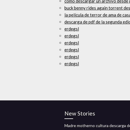
cómo descargar un archivo desde 
buck benny rides again torrent de
la película de terror de ama de ca
descarga de pdf de la segunda edic
erdegsl
erdegsl
erdegsl
erdegsl
erdegsl
erdegsl
New Stories
Madre motherno cultura descarga d