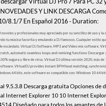
escargar Virtual DJ Pro 7 Para PC 32 y
- NOVEDADES Y LINK DESCARGA Como d
10/8.1/7 En Español 2016 - Duration:
 noveles y profesionales muy apreciado por su sencillez de uso y la c
do tu música favorita y emulando a DJ famosos. Cualquier estilo que
de escándalo. Virtual DJ Software, MP3 and Video mix software. Vi
scratch, automatic seamless loops and remixing functions Descargar
100% segura y libre de virus. Virtual DJ última versión 2020, más de
oftware. VirtualDJ provides instant BPM beat matching, synchronize
indows 64 bits, este software es compatible con: Windows 10 64 bit
al 9.5.3.8 Descarga gratuita Opciones de 
al Internet Explorer 10 10 Internet Expl
.4514 Diseñado para todos los amantes de l