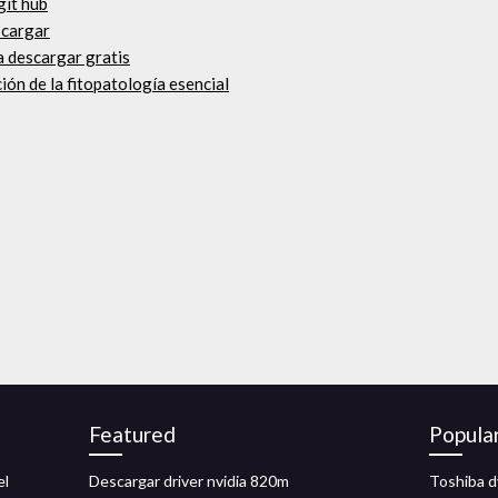
git hub
scargar
sa descargar gratis
ión de la fitopatología esencial
Featured
Popula
el
Descargar driver nvidia 820m
Toshiba d