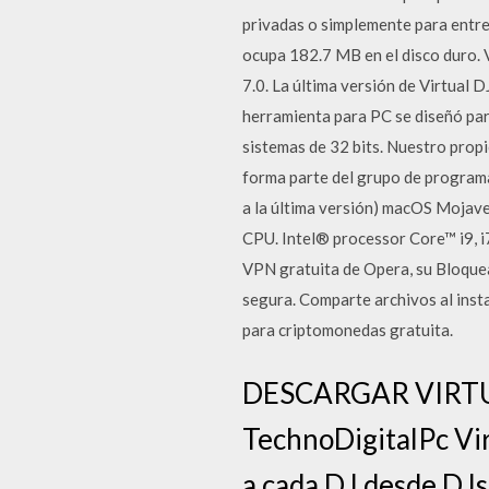
privadas o simplemente para entren
ocupa 182.7 MB en el disco duro. 
7.0. La última versión de Virtua
herramienta para PC se diseñó pa
sistemas de 32 bits. Nuestro prop
forma parte del grupo de programa
a la última versión) macOS Mojave 
CPU. Intel® processor Core™ i9, i7
VPN gratuita de Opera, su Bloquea
segura. Comparte archivos al insta
para criptomonedas gratuita.
DESCARGAR VIRTUA
TechnoDigitalPc Vir
a cada DJ desde DJs