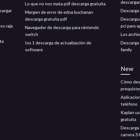
descargar
Lo que no nos mata pdf descarga gratuita
cargar
Descarga 
Margen de error de edna buchanan
descarga gratuita pdf
Descargue
ss raja
pci para x
Navegador de descarga para nintendo
switch
Los archi
ta
Ios 1 descarga de actualización de
Descarga 
software
family
New
Cómo desc
prequiste
Aplicacion
teléfono
Kaplan us
gratuita
Descarga 
carrera 3