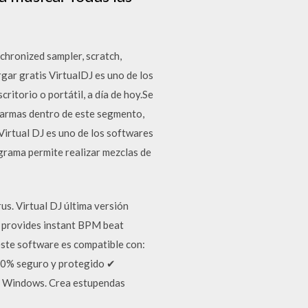
hronized sampler, scratch,
gar gratis VirtualDJ es uno de los
itorio o portátil, a día de hoy.Se
s armas dentro de este segmento,
Virtual DJ es uno de los softwares
grama permite realizar mezclas de
s. Virtual DJ última versión
 provides instant BPM beat
este software es compatible con:
00% seguro y protegido ✔
ra Windows. Crea estupendas