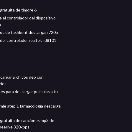
gratuita de timore 6
 el controlador del dispositivo
p
vos de tashkent descargan 720p
del controlador realtek rtl8101
argar archivos deb con
ries
es para descargar películas a tu
mle step 1 farmacología descarga
gratuita de canciones mp3 de
 heeriye 320kbps