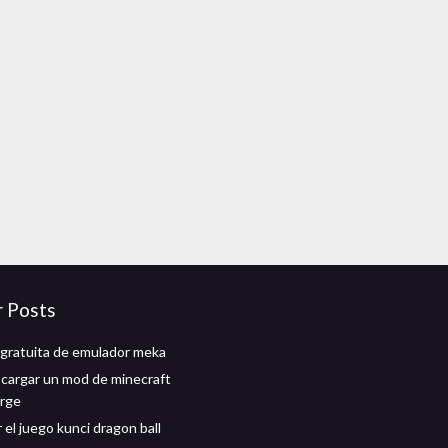
r Posts
gratuita de emulador meka
argar un mod de minecraft
orge
el juego kunci dragon ball