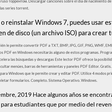
n ruso торрентом. Descargar canciones sobre el día de nacimiento de 
s series torrent.
r o reinstalar Windows 7, puedes usar es
n de disco (un archivo ISO) para crear 
n le permite convertir PDF a TXT, BMP, JPG, GIF, PNG, WMF, EMF y
vos PDF en Windows necesitarás alguno de estos programas. Progra
acelera las búsquedas y descargas Este lector PDF ofrece la posibili
cultar menúes, barras de herramientas y paneles PDF Editor. Gratis
 para Windows que le permite crear y editar PDF. Utilice 4 modos pri
pletar formularios. Completo. Sistema Operativo. Windows.
embre, 2019 Hace algunos años se encontr
para estudiantes que por medio del reven