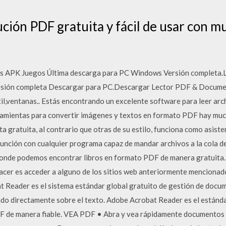
ción PDF gratuita y fácil de usar con m
s APK Juegos Última descarga para PC Windows Versión completa.L
rsión completa Descargar para PC.Descargar Lector PDF & Docum
l,ventanas.. Estás encontrando un excelente software para leer arc
amientas para convertir imágenes y textos en formato PDF hay muc
gratuita, al contrario que otras de su estilo, funciona como asisten
junción con cualquier programa capaz de mandar archivos a la cola d
donde podemos encontrar libros en formato PDF de manera gratuita. 
cer es acceder a alguno de los sitios web anteriormente mencionados 
 Reader es el sistema estándar global gratuito de gestión de documen
 directamente sobre el texto. Adobe Acrobat Reader es el estándar 
F de manera fiable. VEA PDF • Abra y vea rápidamente documento