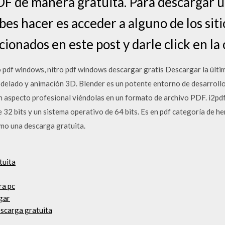
DF de manera gratuita. Para descargar u
bes hacer es acceder a alguno de los sit
onados en este post y darle click en la 
o pdf windows, nitro pdf windows descargar gratis Descargar la últi
lado y animación 3D. Blender es un potente entorno de desarrollo 
n aspecto profesional viéndolas en un formato de archivo PDF. i2pd
32 bits y un sistema operativo de 64 bits. Es en pdf categoría de he
mo una descarga gratuita.
tuita
ra pc
gar
descarga gratuita