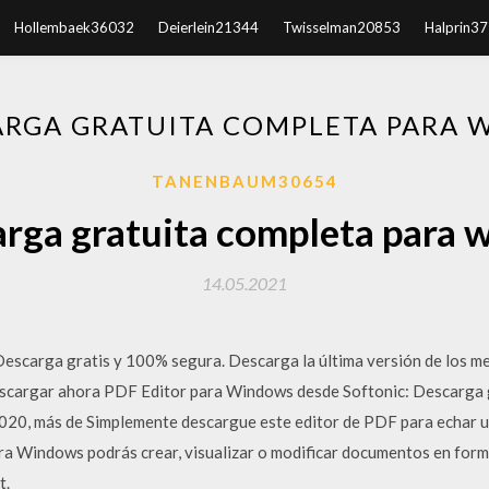
Hollembaek36032
Deierlein21344
Twisselman20853
Halprin3
ARGA GRATUITA COMPLETA PARA 
TANENBAUM30654
arga gratuita completa para 
14.05.2021
escarga gratis y 100% segura. Descarga la última versión de los m
escargar ahora PDF Editor para Windows desde Softonic: Descarga g
2020, más de Simplemente descargue este editor de PDF para echar un
 Windows podrás crear, visualizar o modificar documentos en form
t.