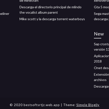
de minecraft
xenoverse
Descarga el directorio principal de mlindo
Gta 5 mod
the vocalist album parent
eliner
Sega mast
Mike scott y la descarga torrent waterboys
descarga 
New
Sap cryst
versión 1
Aplicacio
2018
Onet desc
Extensión
archivos
Descargas
© 2020 bestsoftsrtjz.web.app
| Theme:
Simple Blogily