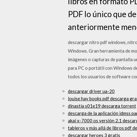
libros en formato P
PDF lo único que de
anteriormente menci
descargar nitro pdf windows, nitr
Windows. Gran herramienta de mode
imágenes o capturas de pantalla u
para PC o portátil con Windows de 
todos los usuarios de software co
descargar driver ua-20
louise hay books pdf descarga gra
dinastía s01e19 descarga torrent
descarga de la aplicación idmss pa
akai x-7000 os versión 2.1 descar
tableros y más allá de libros pdf 
descargar heroes 3 gratis