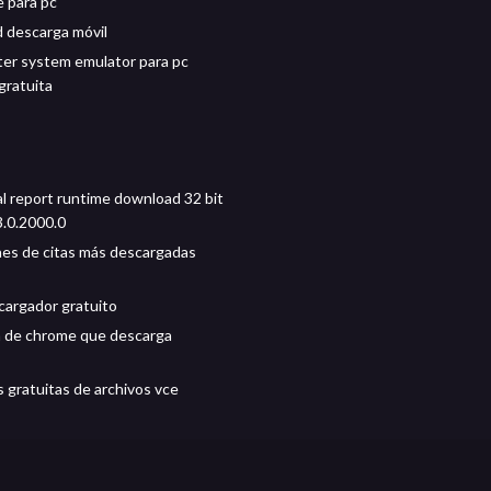
 para pc
 descarga móvil
er system emulator para pc
gratuita
al report runtime download 32 bit
3.0.2000.0
nes de citas más descargadas
argador gratuito
 de chrome que descarga
 gratuitas de archivos vce