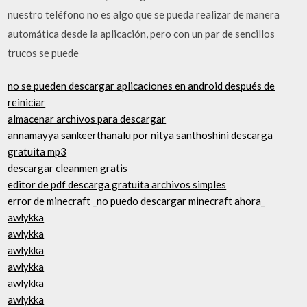
nuestro teléfono no es algo que se pueda realizar de manera
automática desde la aplicación, pero con un par de sencillos
trucos se puede
no se pueden descargar aplicaciones en android después de
reiniciar
almacenar archivos para descargar
annamayya sankeerthanalu por nitya santhoshini descarga
gratuita mp3
descargar cleanmen gratis
editor de pdf descarga gratuita archivos simples
error de minecraft _no puedo descargar minecraft ahora_
awlykka
awlykka
awlykka
awlykka
awlykka
awlykka