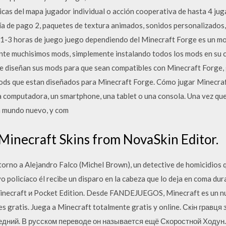
cas del mapa jugador individual o acción cooperativa de hasta 4 jug
día de pago 2, paquetes de textura animados, sonidos personalizados,
 1-3 horas de juego juego dependiendo del Minecraft Forge es un m
ente muchisimos mods, simplemente instalando todos los mods en su 
 diseñan sus mods para que sean compatibles con Minecraft Forge, g
 mods que estan diseñados para Minecraft Forge. Cómo jugar Minecra
a computadora, un smartphone, una tablet o una consola. Una vez q
un mundo nuevo, y com
 Minecraft Skins from NovaSkin Editor.
 torno a Alejandro Falco (Michel Brown), un detective de homicidios q
o policíaco él recibe un disparo en la cabeza que lo deja en coma d
inecraft и Pocket Edition. Desde FANDEJUEGOS, Minecraft es un nu
 gratis. Juega a Minecraft totalmente gratis y online. Скін гравця 
редний. В русском переводе он называется ещё Скоростной Ходун