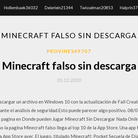
Hollembaek36032
Deierlein21344
Twisselman20853
Halprin3
MINECRAFT FALSO SIN DESCARGA
PROVINES49707
Minecraft falso sin descarga
05.12.2020
argar un archivo en Windows 10 con la actualización de Fall Creato
rante el análisis de seguridad.Esto puede parecer algo positivo. 08
 pagina en Donde pueden Jugar Minecraft Sin Descargar Nada Online
no la pagina Minecraft falso llega al top 10 de la App Store. Una app
la App Store ayer. El juego, titulado Minecraft: Pocket Secuela de D