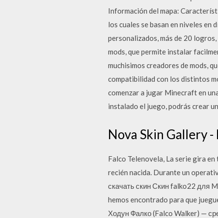
Información del mapa: Característi
los cuales se basan en niveles en 
personalizados, más de 20 logros,
mods, que permite instalar facilm
muchisimos creadores de mods, que
compatibilidad con los distintos
comenzar a jugar Minecraft en un
instalado el juego, podrás crear 
Nova Skin Gallery -
Falco Telenovela, La serie gira en
recién nacida. Durante un operativ
скачать скин Скин falko22 для M
hemos encontrado para que juegues
Ходун Фалко (Falco Walker) — с