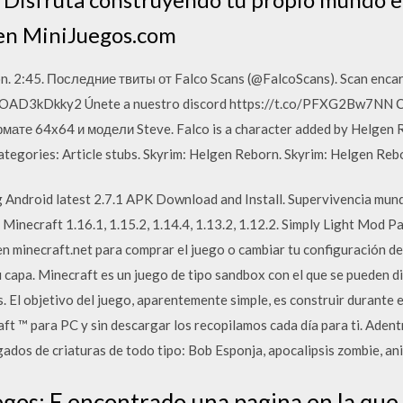
 en MiniJuegos.com
ón. 2:45. Последние твиты от Falco Scans (@FalcoScans). Scan enc
o/OAD3kDkky2 Únete a nuestro discord https://t.co/PFXG2Bw7NN С
те 64x64 и модели Steve. Falco is a character added by Helgen Re
ategories: Article stubs. Skyrim: Helgen Reborn. Skyrim: Helgen Reb
 Android latest 2.7.1 APK Download and Install. Supervivencia mund
necraft 1.16.1, 1.15.2, 1.14.4, 1.13.2, 1.12.2. Simply Light Mod Pa
en minecraft.net para comprar el juego o cambiar tu configuración de 
tu capa. Minecraft es un juego de tipo sandbox con el que se pueden 
s. El objetivo del juego, aparentemente simple, es construir durante 
ft ™ para PC y sin descargar los recopilamos cada día para ti. Aden
ados de criaturas de todo tipo: Bob Esponja, apocalipsis zombie, an
os: E encontrado una pagina en la que 