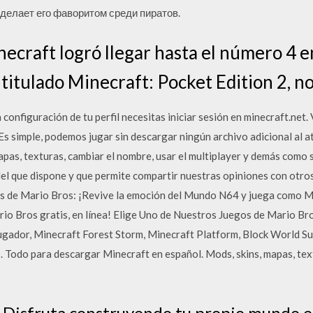
 делает его фаворитом среди пиратов.
ecraft logró llegar hasta el número 4 en
, titulado Minecraft: Pocket Edition 2, n
configuración de tu perfil necesitas iniciar sesión en minecraft.net. 
 Es simple, podemos jugar sin descargar ningún archivo adicional al
as, texturas, cambiar el nombre, usar el multiplayer y demás como si
l que dispone y que permite compartir nuestras opiniones con otro
s de Mario Bros: ¡Revive la emoción del Mundo N64 y juega como Ma
rio Bros gratis, en línea! Elige Uno de Nuestros Juegos de Mario Bro
ugador, Minecraft Forest Storm, Minecraft Platform, Block World Su
 Todo para descargar Minecraft en español. Mods, skins, mapas, text
 Disfruta construyendo tu propio mundo e