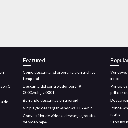
Featured
Popula
 en
Cómo descargar el programa a un archivo
Windows 
temporal
inicio
ason 1
Descarga del controlador port_ #
Principios
0003.hub_ # 0001
pdf desca
Borrando descargas en android
Descarga
ta de
Vlc player descargar windows 10 64 bit
Prince wh
gratis
Convertidor de video a descarga gratuita
de video mp4
Ssbb iso 