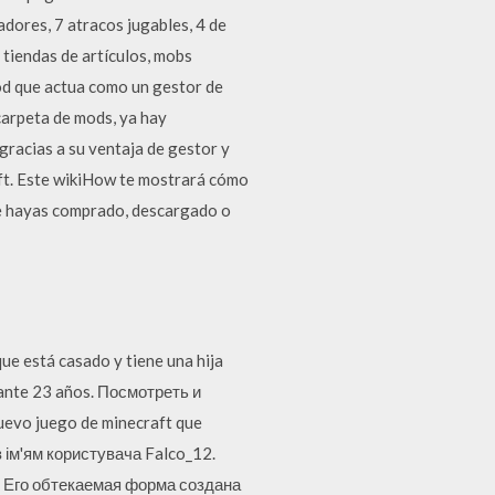
adores, 7 atracos jugables, 4 de
 tiendas de artículos, mobs
od que actua como un gestor de
carpeta de mods, ya hay
racias a su ventaja de gestor y
ft. Este wikiHow te mostrará cómo
ue hayas comprado, descargado o
ue está casado y tiene una hija
urante 23 años. Посмотреть и
evo juego de minecraft que
з ім'ям користувача Falco_12.
. Его обтекаемая форма создана