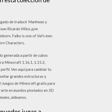
argado de traducir Manhwas y
кин Ricardo Milos для
born. Falko is one of Val's men
orn Characters.
o generada a partir de cubos
ra Minecraft 1.16.1, 1.15.2,
perfil. Ven aquí para cambiar tu
diseñar grandes estructuras y
el Juegos de Minecraft gratis para
trarte en mundos pixelados en 3D
imales, aldeanos.
puedes jugar a