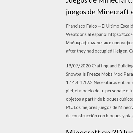
juegos de Minecraft
Francisco Falco —El Último Escal
Webtoons al español https://t.c
Майнкрафт, мальчик в новом форма
after they had occupied Helgen. C
19/07/2020 Crafting and Building
Snowballs Freeze Mobs Mod Para Mi
1.14.4, 1.12.2 Necesitarás entrar 
piel, el modelo de tu personaje o 
objetos a partir de bloques cúbico
PC. Los mejores juegos de Minecra
de construcción con bloques y plag
Minecraft en 3DJueg