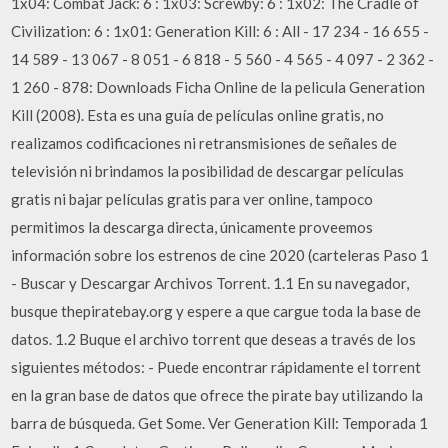
1x04: Combat Jack: 6 : 1x03: Screwby: 6 : 1x02: The Cradle of
Civilization: 6 : 1x01: Generation Kill: 6 : All - 17 234 - 16 655 -
14 589 - 13 067 - 8 051 - 6 818 - 5 560 - 4 565 - 4 097 - 2 362 -
1 260 - 878: Downloads Ficha Online de la pelicula Generation
Kill (2008). Esta es una guía de películas online gratis, no
realizamos codificaciones ni retransmisiones de señales de
televisión ni brindamos la posibilidad de descargar películas
gratis ni bajar películas gratis para ver online, tampoco
permitimos la descarga directa, únicamente proveemos
información sobre los estrenos de cine 2020 (carteleras Paso 1
- Buscar y Descargar Archivos Torrent. 1.1 En su navegador,
busque thepiratebay.org y espere a que cargue toda la base de
datos. 1.2 Buque el archivo torrent que deseas a través de los
siguientes métodos: - Puede encontrar rápidamente el torrent
en la gran base de datos que ofrece the pirate bay utilizando la
barra de búsqueda. Get Some. Ver Generation Kill: Temporada 1