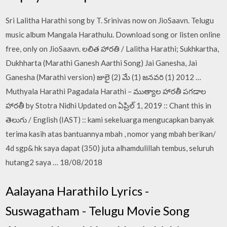
Sri Lalitha Harathi song by T. Srinivas now on JioSaavn. Telugu
music album Mangala Harathulu. Download song or listen online
free, only on JioSaavn. లలిత హారతి / Lalitha Harathi; Sukhkartha,
Dukhharta (Marathi Ganesh Aarthi Song) Jai Ganesha, Jai
Ganesha (Marathi version) జులై (2) మే (1) జనవరి (1) 2012 …
Muthyala Harathi Pagadala Harathi – ముత్యాల హారతీ పగడాల
హారతీ by Stotra Nidhi Updated on ఏప్రిల్ 1, 2019 :: Chant this in
తెలుగు / English (IAST) :: kami sekeluarga mengucapkan banyak
terima kasih atas bantuannya mbah , nomor yang mbah berikan/
4d sgp& hk saya dapat (350) juta alhamdulillah tembus, seluruh
hutang2 saya … 18/08/2018
Aalayana Harathilo Lyrics -
Suswagatham - Telugu Movie Song