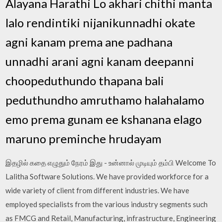
Alayana Harathi Lo akhari chithi manta
lalo rendintiki nijanikunnadhi okate
agni kanam prema ane padhana
unnadhi arani agni kanam deepanni
choopeduthundo thapana bali
peduthundho amruthamo halahalamo
emo prema gunam ee kshanana elago
maruno preminche hrudayam
இதழில் கதை எழுதும் நேரம் இது - உன்னால் முடியும் தம்பி Welcome To
Lalitha Software Solutions. We have provided workforce for a
wide variety of client from different industries. We have
employed specialists from the various industry segments such
as FMCG and Retail, Manufacturing, infrastructure, Engineering