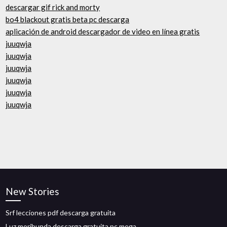
descargar gif rick and morty
bo4 blackout gratis beta pc descarga
aplicación de android descargador de video en línea gratis
juuqwja
juuqwja
juuqwja
juuqwja
juuqwja
juuqwja
New Stories
Srf lecciones pdf descarga gratuita
Luz moribunda descarga gratuita pc mega