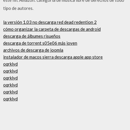
tipo de autores.
la versión 1.03 no descarga red dead redention 2
cómo organizar la carpeta de descargas de android
descarga de álbumes risueños
descarga de torrent s05e06 más joven
archivos de descarga de joomla
instalador de macos sierra descarga apple app store
oqrklyd
oqrklyd
oqrklyd
oqrklyd
oqrklyd
oqrklyd