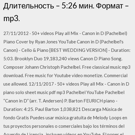
Длительность – 5:26 мин. Формат –
mp3.
27/11/2012 · 50+ videos Play all Mix - Canon in D (Pachelbel)
Piano Cover by Ryan Jones YouTube Canon in D (Pachelbel's
Canon) - Cello & Piano [BEST WEDDING VERSION] - Duration:
5:03. Brooklyn Duo 19,183,240 views Canon D Piano Song.
Composer Johann Christoph Pachelbel. Free classical music mp3
download. Free music for Youtube video monetize. Commercial
use allowed. 12/11/2017 · 50+ videos Play all Mix - Canon in D
piano solo sheet music pdf mp3 Pachelbel YouTube Pachelbel
“Canon in D” (arr. T. Andersen) P. Barton FEURICH piano -
Duration: 4:25. Paul Barton 1,038,821 Descarga Música de
fondo Gratis Puedes usar música gratuita de Melody Loops en
tus proyectos personales o comerciales bajo los términos del
Acuerdo de Licencia , incluyen vídeos en YouTube. El poner el