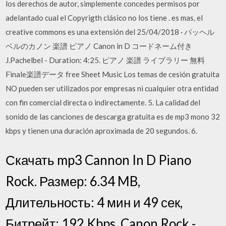
los derechos de autor, simplemente concedes permisos por
adelantado cual el Copyrigth clásico no los tiene . es mas, el
creative commons es una extensión del 25/04/2018 · パッヘル
ベルのカノン 楽譜 ピアノ Canon in D コードネーム付き
J.Pachelbel - Duration: 4:25. ピアノ 楽譜 ライブラリー 無料
Finale楽譜データ free Sheet Music Los temas de cesión gratuita
NO pueden ser utilizados por empresas ni cualquier otra entidad
con fin comercial directa o indirectamente. 5. La calidad del
sonido de las canciones de descarga gratuita es de mp3 mono 32
kbps y tienen una duración aproximada de 20 segundos. 6.
Скачать mp3 Cannon In D Piano
Rock. Размер: 6.34 MB,
Длительность: 4 мин и 49 сек,
Битрейт: 192 Kbps. Canon Rock -