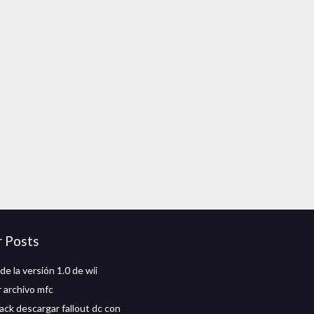
r Posts
e la versión 1.0 de wii
 archivo mfc
ack descargar fallout dc con