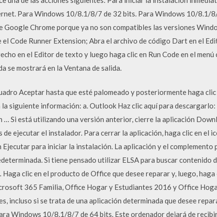
ernet. Para Windows 10/8.1/8/7 de 32 bits. Para Windows 10/8.1/8/
 de Google Chrome porque ya no son compatibles las versiones Wind
e el Code Runner Extension; Abra el archivo de código Dart en el Edi
recho en el Editor de texto y luego haga clic en Run Code en el menú 
da se mostrará en la Ventana de salida.
ecuadro Aceptar hasta que esté palomeado y posteriormente haga clic 
la siguiente información: a. Outlook Haz clic aquí para descargarlo: 
n … Si está utilizando una versión anterior, cierre la aplicación Dow
e ejecutar el instalador. Para cerrar la aplicación, haga clic en el ic
n Ejecutar para iniciar la instalación. La aplicación y el complement
determinada. Si tiene pensado utilizar ELSA para buscar contenido 
Haga clic en el producto de Office que desee reparar y, luego, haga c
rosoft 365 Familia, Office Hogar y Estudiantes 2016 y Office Hoga
s, incluso si se trata de una aplicación determinada que desee repa
ra Windows 10/8.1/8/7 de 64 bits. Este ordenador dejará de recibi