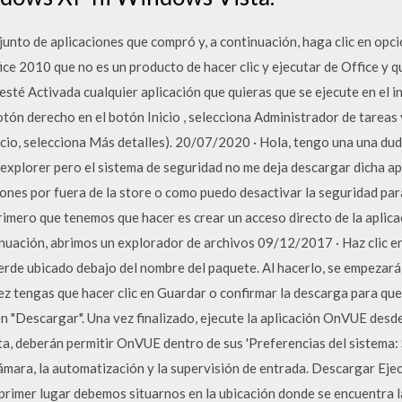
njunto de aplicaciones que compró y, a continuación, haga clic en op
ce 2010 que no es un producto de hacer clic y ejecutar de Office y q
sté Activada cualquier aplicación que quieras que se ejecute en el ini
botón derecho en el botón Inicio , selecciona Administrador de tareas
Inicio, selecciona Más detalles). 20/07/2020 · Hola, tengo una una du
explorer pero el sistema de seguridad no me deja descargar dicha apl
nes por fuera de la store o como puedo desactivar la seguridad para
rimero que tenemos que hacer es crear un acceso directo de la aplic
nuación, abrimos un explorador de archivos 09/12/2017 · Haz clic 
rde ubicado debajo del nombre del paquete. Al hacerlo, se empezará 
ez tengas que hacer clic en Guardar o confirmar la descarga para que 
en "Descargar". Una vez finalizado, ejecute la aplicación OnVUE desde
cita, deberán permitir OnVUE dentro de sus 'Preferencias del sistema:
cámara, la automatización y la supervisión de entrada. Descargar Eje
rimer lugar debemos situarnos en la ubicación donde se encuentra 