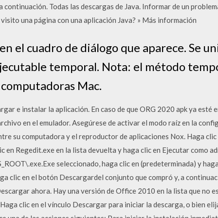
 a continuación. Todas las descargas de Java. Informar de un proble
 visito una página con una aplicación Java? » Más información
 en el cuadro de diálogo que aparece. Se uni
jecutable temporal. Nota: el método tempor
n computadoras Mac.
gar e instalar la aplicación. En caso de que ORG 2020 apk ya esté 
 archivo en el emulador. Asegúrese de activar el modo raíz en la conf
tre su computadora y el reproductor de aplicaciones Nox. Haga clic 
ic en Regedit.exe en la lista devuelta y haga clic en Ejecutar como a
ROOT\.exe.Exe seleccionado, haga clic en (predeterminada) y haga 
aga clic en el botón Descargardel conjunto que compró y, a continuaci
cargar ahora. Hay una versión de Office 2010 en la lista que no es 
Haga clic en el vínculo Descargar para iniciar la descarga, o bien elija
ice una de las acciones siguientes: Para iniciar la instalación inmedia