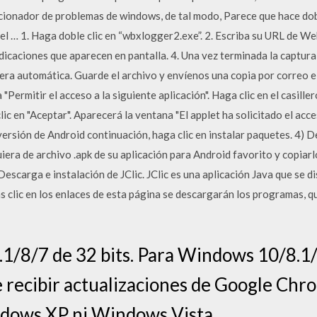
cionador de problemas de windows, de tal modo, Parece que hace doble c
del … 1. Haga doble clic en “wbxlogger2.exe”. 2. Escriba su URL de We
dicaciones que aparecen en pantalla. 4. Una vez terminada la captura,
era automática. Guarde el archivo y envíenos una copia por correo e
"Permitir el acceso a la siguiente aplicación". Haga clic en el casill
lic en "Aceptar". Aparecerá la ventana "El applet ha solicitado el acce
versión de Android continuación, haga clic en instalar paquetes. 4) De
ra de archivo .apk de su aplicación para Android favorito y copiarlo
n. Descarga e instalación de JClic. JClic es una aplicación Java que se
 clic en los enlaces de esta página se descargarán los programas, q
/8/7 de 32 bits. Para Windows 10/8.1/8
 recibir actualizaciones de Google Chr
dows XP ni Windows Vista.