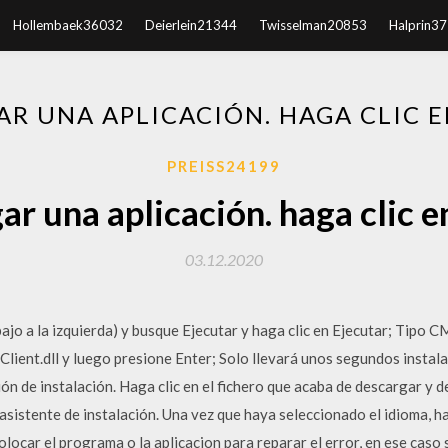
Hollembaek36032
Deierlein21344
Twisselman20853
Halprin3
AR UNA APLICACIÓN. HAGA CLIC E
PREISS24199
ar una aplicación. haga clic e
03.12.2020
ajo a la izquierda) y busque Ejecutar y haga clic en Ejecutar; Tipo C
lient.dll y luego presione Enter; Solo llevará unos segundos instala
ón de instalación. Haga clic en el fichero que acaba de descargar y d
asistente de instalación. Una vez que haya seleccionado el idioma, hag
olocar el programa o la aplicacion para reparar el error, en ese caso