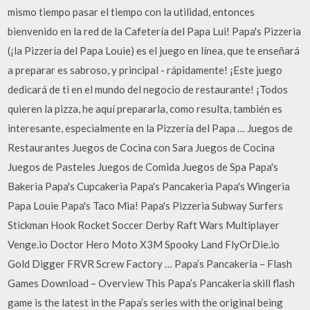
mismo tiempo pasar el tiempo con la utilidad, entonces
bienvenido en la red de la Cafetería del Papa Lui! Papa's Pizzeria
(¡la Pizzería del Papa Louie) es el juego en línea, que te enseñará
a preparar es sabroso, y principal - rápidamente! ¡Este juego
dedicará de ti en el mundo del negocio de restaurante! ¡Todos
quieren la pizza, he aquí prepararla, como resulta, también es
interesante, especialmente en la Pizzería del Papa … Juegos de
Restaurantes Juegos de Cocina con Sara Juegos de Cocina
Juegos de Pasteles Juegos de Comida Juegos de Spa Papa's
Bakeria Papa's Cupcakeria Papa's Pancakeria Papa's Wingeria
Papa Louie Papa's Taco Mia! Papa's Pizzeria Subway Surfers
Stickman Hook Rocket Soccer Derby Raft Wars Multiplayer
Venge.io Doctor Hero Moto X3M Spooky Land FlyOrDie.io
Gold Digger FRVR Screw Factory … Papa’s Pancakeria – Flash
Games Download – Overview This Papa’s Pancakeria skill flash
game is the latest in the Papa’s series with the original being