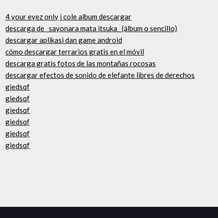
4 your eyez only j cole album descargar
descarga de _sayonara mata itsuka_ (álbum o sencillo)
descargar aplikasi dan game android
cómo descargar terrarios gratis en el móvil
descarga gratis fotos de las montañas rocosas
descargar efectos de sonido de elefante libres de derechos
giedsqf
giedsqf
giedsqf
giedsqf
giedsqf
giedsqf