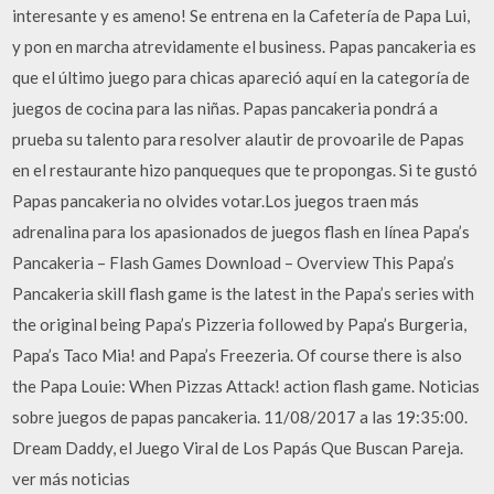
interesante y es ameno! Se entrena en la Cafetería de Papa Lui,
y pon en marcha atrevidamente el business. Papas pancakeria es
que el último juego para chicas apareció aquí en la categoría de
juegos de cocina para las niñas. Papas pancakeria pondrá a
prueba su talento para resolver alautir de provoarile de Papas
en el restaurante hizo panqueques que te propongas. Si te gustó
Papas pancakeria no olvides votar.Los juegos traen más
adrenalina para los apasionados de juegos flash en línea Papa’s
Pancakeria – Flash Games Download – Overview This Papa’s
Pancakeria skill flash game is the latest in the Papa’s series with
the original being Papa’s Pizzeria followed by Papa’s Burgeria,
Papa’s Taco Mia! and Papa’s Freezeria. Of course there is also
the Papa Louie: When Pizzas Attack! action flash game. Noticias
sobre juegos de papas pancakeria. 11/08/2017 a las 19:35:00.
Dream Daddy, el Juego Viral de Los Papás Que Buscan Pareja.
ver más noticias