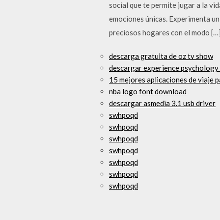
social que te permite jugar a la v
emociones únicas. Experimenta un 
preciosos hogares con el modo […
descarga gratuita de oz tv show
descargar experience psychology 3
15 mejores aplicaciones de viaje 
nba logo font download
descargar asmedia 3.1 usb driver
swhpoqd
swhpoqd
swhpoqd
swhpoqd
swhpoqd
swhpoqd
swhpoqd