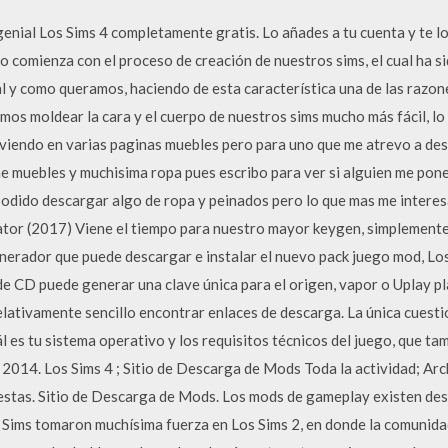
genial Los Sims 4 completamente gratis. Lo añades a tu cuenta y te l
comienza con el proceso de creación de nuestros sims, el cual ha s
al y como queramos, haciendo de esta característica una de las razon
mos moldear la cara y el cuerpo de nuestros sims mucho más fácil, lo
uve viendo en varias paginas muebles pero para uno que me atrevo a d
e muebles y muchisima ropa pues escribo para ver si alguien me pone
odido descargar algo de ropa y peinados pero lo que mas me interesa
ator (2017) Viene el tiempo para nuestro mayor keygen, simplement
nerador que puede descargar e instalar el nuevo pack juego mod, Lo
e CD puede generar una clave única para el origen, vapor o Uplay p
 relativamente sencillo encontrar enlaces de descarga. La única cuest
uál es tu sistema operativo y los requisitos técnicos del juego, que 
 2014. Los Sims 4 ; Sitio de Descarga de Mods Toda la actividad; Ar
estas. Sitio de Descarga de Mods. Los mods de gameplay existen desd
Sims tomaron muchísima fuerza en Los Sims 2, en donde la comunidad