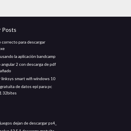
r Posts
 correcto para descargar
exe
usando la aplicación bandcamp
o angular 2 con descarga de pdf
afiado
 linksys smart wifi windows 10
gratuita de datos epi para pc
1 32bites
ojuegos dejan de descargar ps4_
solve 12.5 1 descarga gratuita