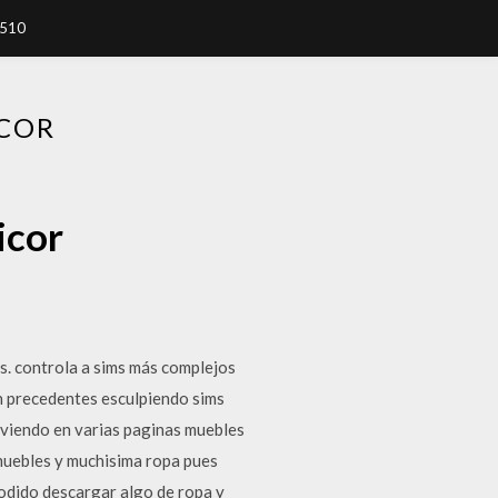
7510
ICOR
icor
es. controla a sims más complejos
in precedentes esculpiendo sims
e viendo en varias paginas muebles
muebles y muchisima ropa pues
podido descargar algo de ropa y