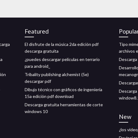
Featured
Popula
scarga
El disfrute de la música 2da edición pdf
Tipo mime
descarga gratuita
archivos 
ga
¿puedes descargar películas en terrario
Descarga 
para android_
Desarroll
sión
Tribality publishing alchemist (5e)
mecanogr
descargar pdf
Descargar
e
Dibujo técnico con gráficos de ingeniería
Descarga 
15a edición pdf download
window8.
Descarga gratuita herramientas de corte
windows 10
New
¿los vide
Davinci re