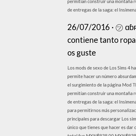
permitían construir una montaña ru
de entregas de la saga: el Insimena
26/07/2016 · ㋡ ɑɓʀɪ
contiene tanto ropa
os guste
Los mods de sexo de Los Sims 4 h
permite hacer un número absurdame
el surgimiento de la página Mod T
permitían construir una montaña ru
de entregas de la saga: el Insimen
para permitirnos más personalizaci
principales para descargar Los sim
único que tienes que hacer es dar 
total fue MXN$838.00 MXN$838.0