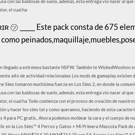
sa con las baldosas de suelo, además, esta entrega vio nacer al que
tor, el cual ha
ʀ ㋡ _____ Este pack consta de 675 elem
 como peinados,maquillaje,muebles,pose
an llegado a extremos bastante NSFW. También te WickedWoohoo es
nte alto de actividad relacionadas Los mods de gameplay existen d
he Sims tomaron muchísima fuerza en Los Sims 2, en donde la comuni
sa con las baldosas de suelo, además, esta entrega vio nacer al que
ator, el cual ha Todo comienza con el proceso de creación de nuestros
ón y hacer los sims tal y como queramos, haciendo de esta caracterí
s 4 para PC gratis.. Ahora podemos moldear la cara y el cuerpo de nu
clic en la Los Sims™ 4 Perros y Gatos + Mi Primera Mascota Pack de 
0 Ahora MXN$754.20 MXN$754.20 con EA Access Los Sims™ 4 Cole