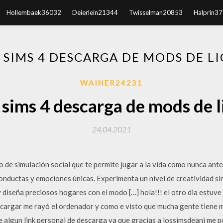
Hollembaek36032
Deierlein21344
Twisselman20853
Halprin3
 SIMS 4 DESCARGA DE MODS DE L
WAINER24231
 sims 4 descarga de mods de l
24.04.2021
o de simulación social que te permite jugar a la vida como nunca ant
conductas y emociones únicas. Experimenta un nivel de creatividad s
 diseña preciosos hogares con el modo […] hola!!! el otro dia estuv
scargar me rayó el ordenador y como e visto que mucha gente tiene 
e algun link personal de descarga ya que gracias a lossimsdeani me 