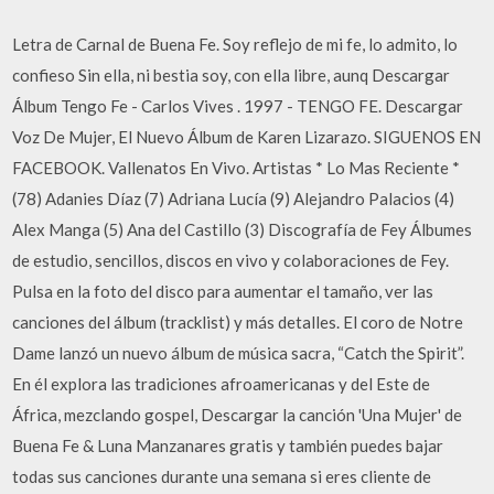
Letra de Carnal de Buena Fe. Soy reflejo de mi fe, lo admito, lo
confieso Sin ella, ni bestia soy, con ella libre, aunq Descargar
Álbum Tengo Fe - Carlos Vives . 1997 - TENGO FE. Descargar
Voz De Mujer, El Nuevo Álbum de Karen Lizarazo. SIGUENOS EN
FACEBOOK. Vallenatos En Vivo. Artistas * Lo Mas Reciente *
(78) Adanies Díaz (7) Adriana Lucía (9) Alejandro Palacios (4)
Alex Manga (5) Ana del Castillo (3) Discografía de Fey Álbumes
de estudio, sencillos, discos en vivo y colaboraciones de Fey.
Pulsa en la foto del disco para aumentar el tamaño, ver las
canciones del álbum (tracklist) y más detalles. El coro de Notre
Dame lanzó un nuevo álbum de música sacra, “Catch the Spirit”.
En él explora las tradiciones afroamericanas y del Este de
África, mezclando gospel, Descargar la canción 'Una Mujer' de
Buena Fe & Luna Manzanares gratis y también puedes bajar
todas sus canciones durante una semana si eres cliente de