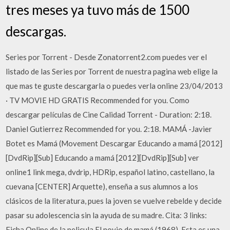
tres meses ya tuvo más de 1500
descargas.
Series por Torrent - Desde Zonatorrent2.com puedes ver el
listado de las Series por Torrent de nuestra pagina web elige la
que mas te guste descargarla o puedes verla online 23/04/2013
· TV MOVIE HD GRATIS Recommended for you. Como
descargar películas de Cine Calidad Torrent - Duration: 2:18.
Daniel Gutierrez Recommended for you. 2:18. MAMÁ -Javier
Botet es Mamá (Movement Descargar Educando a mamá [2012]
[DvdRip][Sub] Educando a mamá [2012][DvdRip][Sub] ver
online1 link mega, dvdrip, HDRip, español latino, castellano, la
cuevana [CENTER] Arquette), enseña a sus alumnos a los
clásicos de la literatura, pues la joven se vuelve rebelde y decide
pasar su adolescencia sin la ayuda de su madre. Cita: 3 links:
Ficha Online de la pelicula El novio de mamá (1968). Esta es una