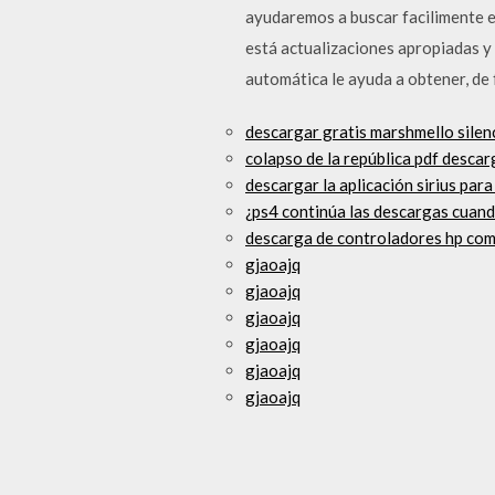
ayudaremos a buscar facilimente e
está actualizaciones apropiadas 
automática le ayuda a obtener, de 
descargar gratis marshmello silen
colapso de la república pdf desca
descargar la aplicación sirius para
¿ps4 continúa las descargas cuan
descarga de controladores hp comp
gjaoajq
gjaoajq
gjaoajq
gjaoajq
gjaoajq
gjaoajq