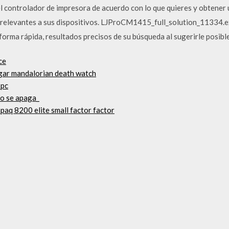
l controlador de impresora de acuerdo con lo que quieres y obtener
y relevantes a sus dispositivos. LJProCM1415_full_solution_11334.
forma rápida, resultados precisos de su búsqueda al sugerirle posibl
ce
rgar mandalorian death watch
 pc
do se apaga_
aq 8200 elite small factor factor