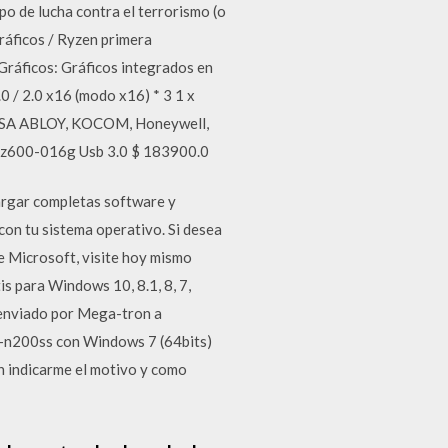
po de lucha contra el terrorismo (o
áficos / Ryzen primera
Gráficos: Gráficos integrados en
 / 2.0 x16 (modo x16) * 3 1 x
 ASSA ABLOY, KOCOM, Honeywell,
Sdcz600-016g Usb 3.0 $ 183900.0
argar completas software y
con tu sistema operativo. Si desea
e Microsoft, visite hoy mismo
s para Windows 10, 8.1, 8, 7,
 enviado por Mega-tron a
15-n200ss con Windows 7 (64bits)
an indicarme el motivo y como