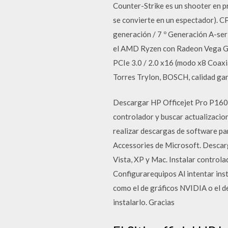
Counter-Strike es un shooter en pr
se convierte en un espectador).
generación / 7 º Generación A-ser
el AMD Ryzen con Radeon Vega Grap
PCIe 3.0 / 2.0 x16 (modo x8 Coa
Torres Trylon, BOSCH, calidad ga
Descargar HP Officejet Pro P1606
controlador y buscar actualizacio
realizar descargas de software pa
Accessories de Microsoft. Descarg
Vista, XP y Mac. Instalar control
Configurarequipos Al intentar ins
como el de gráficos NVIDIA o el de
instalarlo. Gracias