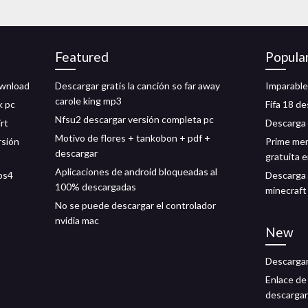
Featured
Popula
ownload
Descargar gratis la canción so far away
Imparable
carole king mp3
k pc
Fifa 18 de
Nfsu2 descargar versión completa pc
rt
Descarga 
Motivo de flores + tankobon + pdf +
rsión
Prime mem
descargar
gratuita 
Aplicaciones de android bloqueadas al
ps4
Descarga 
100% descargadas
minecraft
No se puede descargar el controlador
nvidia mac
New
Descargar
Enlace de 
descargar 