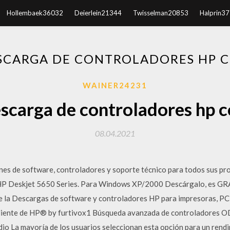
Hollembaek36032
Deierlein21344
Twisselman20853
Halprin3
SCARGA DE CONTROLADORES HP 
WAINER24231
scarga de controladores hp 
08.04.2021
ones de software, controladores y soporte técnico para todos sus pro
e HP Deskjet 5650 Series. Para Windows XP/2000 Descárgalo, es G
e la Descargas de software y controladores HP para impresoras, PC p
 cliente de HP® by furtivox1 Búsqueda avanzada de controladores 
 La mayoría de los usuarios seleccionan esta opción para un rendi