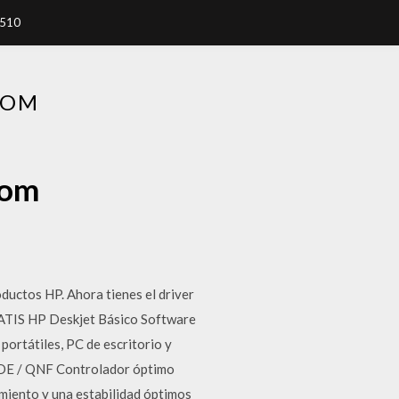
7510
COM
com
ductos HP. Ahora tienes el driver
RATIS HP Deskjet Básico Software
ortátiles, PC de escritorio y
ODE / QNF Controlador óptimo
miento y una estabilidad óptimos