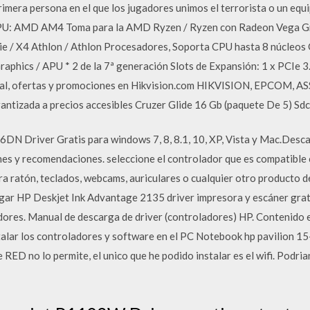
imera persona en el que los jugadores unimos el terrorista o un equi
 CPU: AMD AM4 Toma para la AMD Ryzen / Ryzen con Radeon Vega Gr
ie / X4 Athlon / Athlon Procesadores, Soporta CPU hasta 8 núcleos 
hics / APU * 2 de la 7ª generación Slots de Expansión: 1 x PCIe 3.0
xial, ofertas y promociones en Hikvision.com HIKVISION, EPCOM,
rantizada a precios accesibles Cruzer Glide 16 Gb (paquete De 5) 
DN Driver Gratis para windows 7, 8, 8.1, 10, XP, Vista y Mac.Desc
nes y recomendaciones. seleccione el controlador que es compatible 
ra ratón, teclados, webcams, auriculares o cualquier otro producto d
ar HP Deskjet Ink Advantage 2135 driver impresora y escáner grati
adores. Manual de descarga de driver (controladores) HP. Contenido
talar los controladores y software en el PC Notebook hp pavilion 
 RED no lo permite, el unico que he podido instalar es el wifi. Podri