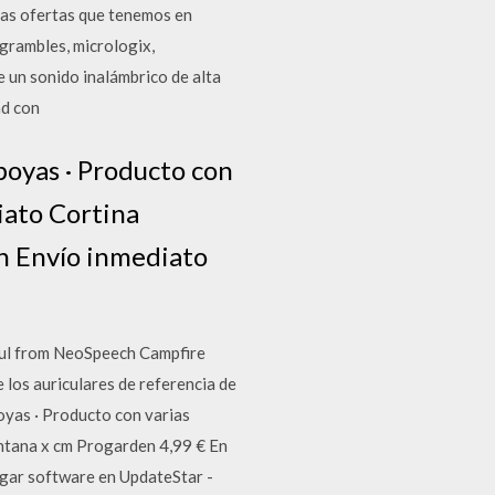
las ofertas que tenemos en
grambles, micrologix,
 un sonido inalámbrico de alta
ad con
boyas · Producto con
iato Cortina
En Envío inmediato
aul from NeoSpeech Campfire
los auriculares de referencia de
boyas · Producto con varias
entana x cm Progarden 4,99 € En
rgar software en UpdateStar -