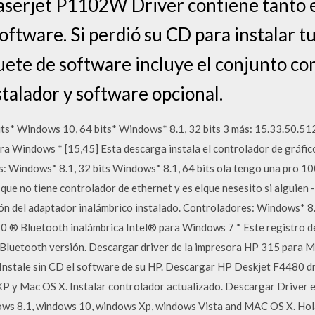
 Laserjet P1102W Driver contiene tanto e
ftware. Si perdió su CD para instalar t
ete de software incluye el conjunto co
stalador y software opcional.
ts* Windows 10, 64 bits* Windows* 8.1, 32 bits 3 más: 15.33.50.5
ra Windows * [15,45] Esta descarga instala el controlador de gráfic
s: Windows* 8.1, 32 bits Windows* 8.1, 64 bits ola tengo una pro 
que no tiene controlador de ethernet y es elque nesesito si alguien 
ión del adaptador inalámbrico instalado. Controladores: Windows* 8.
 ® Bluetooth inalámbrica Intel® para Windows 7 * Este registro de
 Bluetooth versión. Descargar driver de la impresora HP 315 para Mi
. Instale sin CD el software de su HP. Descargar HP Deskjet F4480 d
, XP y Mac OS X. Instalar controlador actualizado. Descargar Drive
ws 8.1, windows 10, windows Xp, windows Vista and MAC OS X. Hola