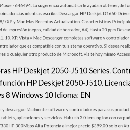
exe - 646494. La sugerencia automática le ayuda a obtener, de for
 coincidencias mientras escribe. Descargar HP Deskjet D1660 Driver
/7XP y Mac Mas Recentas Actualization. Características Principal
ad de impresión (negro, calidad de borrador, A4) Hasta 20 ppm Des
8.1, 10, XP, Vista y Mac.Descargar completas software y controlador 
ntrolador que es compatible con tu sistema operativo. Si desea real
ares o cualquier otro producto de Microsoft, visite hoy mismo Acces
ras HP Deskjet 2050-J510 Series. Contr
función HP Deskjet 2050-J510. Licencia
 8 Windows 10 Idioma: EN
ue y descargue fácilmente software y controladores para sus produc
, tablets, aplicaciones y servicios. Hub usb 3.0 kensington con car
330HP 300Mbps Alta Potencia al mejor precio $399.00 solo en X