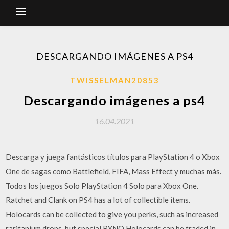
DESCARGANDO IMÁGENES A PS4
TWISSELMAN20853
Descargando imágenes a ps4
16.04.2021
Descarga y juega fantásticos títulos para PlayStation 4 o Xbox
One de sagas como Battlefield, FIFA, Mass Effect y muchas más.
Todos los juegos Solo PlayStation 4 Solo para Xbox One.
Ratchet and Clank on PS4 has a lot of collectible items.
Holocards can be collected to give you perks, such as increased
raritanium drops, but special RYNO Holocards can be traded in