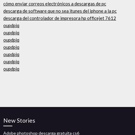
cómo enviar correos electrónicos a descargas de pc
descarga de software que no sea itunes del iphone a la pc
descarga del controlador de impresora hp officejet 7612
oupdpiq
oupdpiq
oupdpiq
oupdpiq
oupdpiq
oupdpiq
oupdpiq
New Stories
Adobe photoshop descarga gratuita cs6