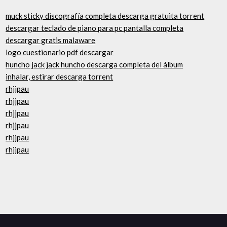
muck sticky discografía completa descarga gratuita torrent
descargar teclado de piano para pc pantalla completa
descargar gratis malaware
logo cuestionario pdf descargar
huncho jack jack huncho descarga completa del álbum
inhalar, estirar descarga torrent
rhjjpau
rhjjpau
rhjjpau
rhjjpau
rhjjpau
rhjjpau