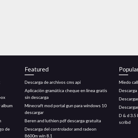
Featured
Popula
k
Descarga de archivos cms api
Miedo call
Aplicación gramática cheque en línea gratis
Descarga 
box
sin descarga
Descargar
y album
Minecraft mod portal gun para windows 10
Descargar
descargar
D & d 3.5
m
Beren and luthien pdf descarga gratuita
scribd
ego de
Descarga del controlador amd radeon
8600m win 8.1