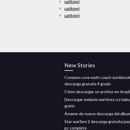
uatkqwj
uatkqwj
uatkqwj
New Stories
Common core math coach workboo
descarga gratuita 4 grado
Cómo descargar un archivo en drop
Descargar melanie martinez cry bab
gratis
Ámame de nuevo descarga del álbu
Star warfare 2 descarga gratuita ju
pc completo