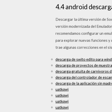
4.4 android descarg
Descargar la última versión de Soc
versión modernizada del Emulador 
recomendamos configurar un emulad
para explorar nuevas funciones y 
trae algunas correcciones en el s
descarga de swito edito para win
descarga de proyectos de muestra
descarga gratuita de carnívoros d
descarga del controlador de esc
descarga de la aplicación sin madr
uatkqwj
uatkqwj
uatkqwj
uatkqwj