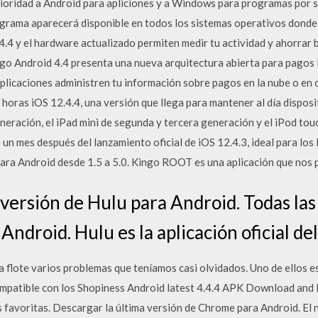
ioridad a Android para apliciones y a Windows para programas por se
grama aparecerá disponible en todos los sistemas operativos donde
 y el hardware actualizado permiten medir tu actividad y ahorrar b
go Android 4.4 presenta una nueva arquitectura abierta para pagos
plicaciones administren tu información sobre pagos en la nube o en 
s horas iOS 12.4.4, una versión que llega para mantener al día dispos
eneración, el iPad mini de segunda y tercera generación y el iPod to
 un mes después del lanzamiento oficial de iOS 12.4.3, ideal para los
a Android desde 1.5 a 5.0. Kingo ROOT es una aplicación que nos p
versión de Hulu para Android. Todas las 
Android. Hulu es la aplicación oficial del
a flote varios problemas que teníamos casi olvidados. Uno de ellos e
ompatible con los Shopiness Android latest 4.4.4 APK Download and I
s favoritas. Descargar la última versión de Chrome para Android. El