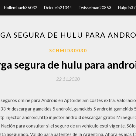
Hollembaek36032
Deierlein21344
Twisselman20853
Halprin3
GA SEGURA DE HULU PARA ANDROI
SCHMID30030
ga segura de hulu para androi
22.11.2020
 seguros online para Android en Aptoide! Sin costes extra. Valoración
.33 ★ descargar gamekids 5 android, gamekids 5 android, gamekids 5
ttp injector android, http injector android descargar gratis Mi Seguro
Nación para consultar si el seguro de un vehículo está vigente. Sólo
stá asegurado. Válido para patentes de la Argentina. Ahora es más fác