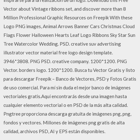
inspirarse para la realización de un logo. Download this Free
Vector about Vintage ribbons set, and discover more than 8
Million Professional Graphic Resources on Freepik With these
Logo PNG images, Animal Arrows Banner Cars Christmas Cloud
Flags Flower Halloween Hearts Leaf Logo Ribbons Sky Star Sun
Tree Watercolor Wedding. PSD. creative suv advertising
illustrator vector material free logo design template.
3946*3808. PNG PSD. creative company. 1200*1200. PNG
Vector. borders logo. 1200*1200. Busca tu Vector Gratis y listo
para descargar Freepik – Banco de Vectores, PSD y Fotos Gratis
de uso comercial. Para mí sin duda el mejor banco de imágenes
vectoriales gratis.Aquí encontrarás desde una imagen hasta
cualquier elemento vectorial o en PSD de la más alta calidad.
Pngtree proporciona descarga gratuita de imágenes png, png,
fondos y vectores. Millones de imágenes png gratis de alta
calidad, archivos PSD, AI y EPS están disponibles.