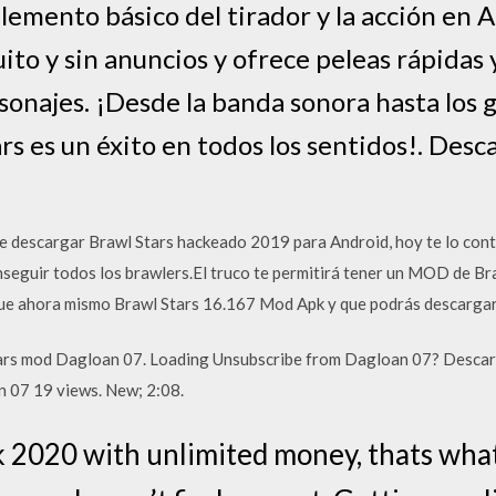
elemento básico del tirador y la acción en 
o y sin anuncios y ofrece peleas rápidas y
onajes. ¡Desde la banda sonora hasta los gr
ars es un éxito en todos los sentidos!. Desc
e descargar Brawl Stars hackeado 2019 para Android, hoy te lo cont
onseguir todos los brawlers.El truco te permitirá tener un MOD de B
que ahora mismo Brawl Stars 16.167 Mod Apk y que podrás descargar
ars mod Dagloan 07. Loading Unsubscribe from Dagloan 07? Descar
n 07 19 views. New; 2:08.
 2020 with unlimited money, thats what