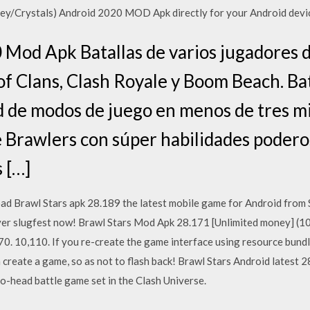
y/Crystals) Android 2020 MOD Apk directly for your Android device 
 Mod Apk Batallas de varios jugadores d
of Clans, Clash Royale y Boom Beach. Ba
d de modos de juego en menos de tres 
 Brawlers con súper habilidades podero
 […]
rawl Stars apk 28.189 the latest mobile game for Android from S
layer slugfest now! Brawl Stars Mod Apk 28.171 [Unlimited money] (
0. 10,110. If you re-create the game interface using resource bundle
 create a game, so as not to flash back! Brawl Stars Android latest
to-head battle game set in the Clash Universe.