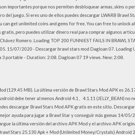
 son importantes porque nos permiten desbloquear armas, skins o pers
ero del juego. Si eres uno de ellos puedes descargar LWARB Brawl S
 can get unlimited coins and gems for free. You can free to unlock a
 gratis, pero puedes utilizar dinero real para comprar algunos artí
 Chávez Romero. Loading TOP 200 FUNNIEST FAILS IN BRAWL STAR
:05. 15/07/2020 · Descargar brawl stars mod Dagloan 07. Loading 
 3 portable - Duration: 2:08. Dagloan 07 19 views. New; 2:08.
od (129.45 MB). La última versión de Brawl Stars Mod APK es 26.17
 Android debe tener al menos Android 4.1、4.1.11 (JELLY_BEAN) no n
es descargar Brawl Stars Mod APK gratis en este sitio. Descargar l
 mejor ayuda para jugar a Brawl Star y conseguir más gemas 14/05
gue la última versión del archivo APK Mod y el archivo APK original
awl Stars 25.130 Apk + Mod (Unlimited Money/Crystals) Android 2