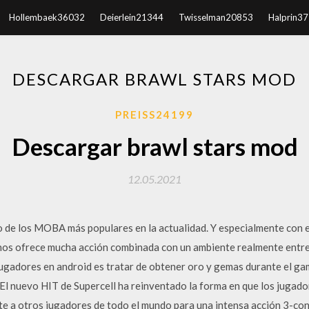
Hollembaek36032
Deierlein21344
Twisselman20853
Halprin3
DESCARGAR BRAWL STARS MOD
PREISS24199
Descargar brawl stars mod
12.05.2021
o de los MOBA más populares en la actualidad. Y especialmente con 
nos ofrece mucha acción combinada con un ambiente realmente entr
jugadores en android es tratar de obtener oro y gemas durante el ga
El nuevo HIT de Supercell ha reinventado la forma en que los jugado
te a otros jugadores de todo el mundo para una intensa acción 3-co