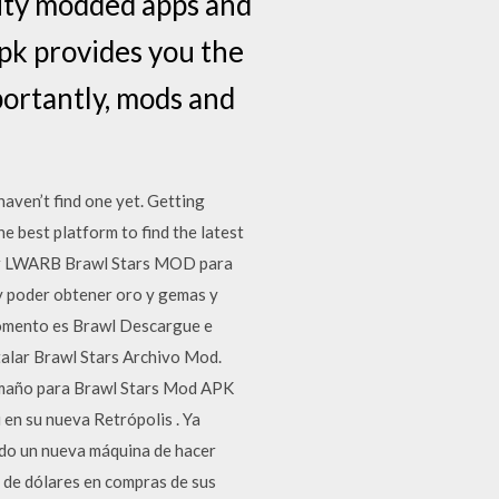
lity modded apps and
apk provides you the
portantly, mods and
aven’t find one yet. Getting
e best platform to find the latest
gar LWARB Brawl Stars MOD para
 poder obtener oro y gemas y
momento es Brawl Descargue e
talar Brawl Stars Archivo Mod.
tamaño para Brawl Stars Mod APK
en su nueva Retrópolis . Ya
ado un nueva máquina de hacer
s de dólares en compras de sus