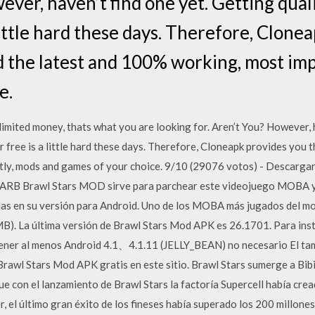
wever, haven’t find one yet. Getting qua
little hard these days. Therefore, Clone
nd the latest and 100% working, most im
e.
imited money, thats what you are looking for. Aren’t You? However, h
free is a little hard these days. Therefore, Cloneapk provides you th
tly, mods and games of your choice. 9/10 (29076 votos) - Descar
LWARB Brawl Stars MOD sirve para parchear este videojuego MOBA y
idas en su versión para Android. Uno de los MOBA más jugados del 
B). La última versión de Brawl Stars Mod APK es 26.1701. Para ins
 tener al menos Android 4.1、4.1.11 (JELLY_BEAN) no necesario El 
awl Stars Mod APK gratis en este sitio. Brawl Stars sumerge a Bibi 
con el lanzamiento de Brawl Stars la factoría Supercell había cre
 el último gran éxito de los fineses había superado los 200 millone