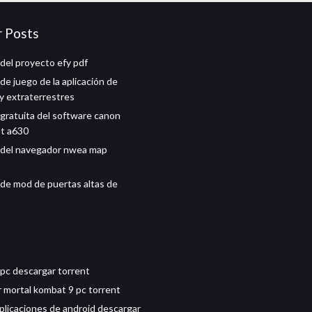
r Posts
del proyecto efy pdf
de juego de la aplicación de
y extraterrestres
gratuita del software canon
t a630
 del navegador nwea map
de mod de puertas altas de
pc descargar torrent
 mortal kombat 9 pc torrent
plicaciones de android descargar