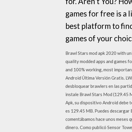
for. Aren’t You? Ho
games for free is a 
best platform to fi
games of your choic
Brawl Stars mod apk 2020 with unl
quality modded apps and games for 
and 100% working, most importan
Android Última Versión Gratis. 
desbloquear brawlers en las part
instale Brawl Stars Mod (129.45 M
Apk, su dispositivo Android debe
es 129.45 MB. Puedes descargar Br
comentábamos hace unos meses que 
dinero. Como publicó Sensor Tower,