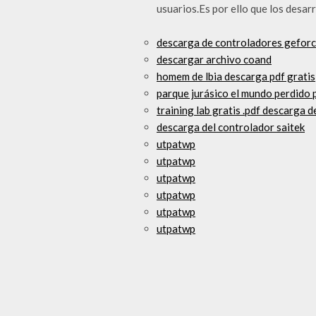
usuarios.Es por ello que los desar
descarga de controladores geforc
descargar archivo coand
homem de lbia descarga pdf gratis
parque jurásico el mundo perdido
training lab gratis .pdf descarga 
descarga del controlador saitek
utpatwp
utpatwp
utpatwp
utpatwp
utpatwp
utpatwp