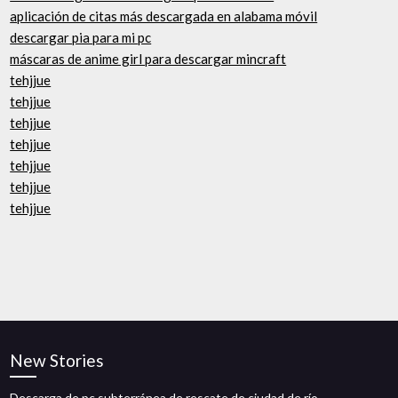
aplicación de citas más descargada en alabama móvil
descargar pia para mi pc
máscaras de anime girl para descargar mincraft
tehjjue
tehjjue
tehjjue
tehjjue
tehjjue
tehjjue
tehjjue
New Stories
Descarga de pc subterránea de rescate de ciudad de río