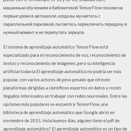
машинным обучением и библиотекой TensorFlow похоже на
первые уроки в автошколе, когда вы мучаетесь с
параллельной парковкой, пытаетесь переключить передачу в
нужный момент и не перепутать зеркала
El sistema de aprendizaje automático TensorFlow está
especializado para el reconocimiento de voz, reconocimiento de
textos y reconocimiento de imágenes, pero su inteligencia
artificial todavía El aprendizaje automático no podría ser más
popular, con varios actores de peso pesado que ofrecen
plataformas dirigidas a científicos expertos en datos y recién
llegados interesados en trabajar con redes neuronales. Entre las
opciones más populares se encuentra TensorFlow, una
biblioteca de aprendizaje automático que Google abrió en
noviembre de 2015. Hola buenos días, alguien tiene el pdf de
aprendizaje automático? El aprendizaje automático es un tipo de