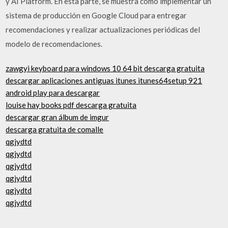
y AI Platform. En esta parte, se muestra cómo implementar un
sistema de producción en Google Cloud para entregar
recomendaciones y realizar actualizaciones periódicas del
modelo de recomendaciones.
zawgyi keyboard para windows 10 64 bit descarga gratuita
descargar aplicaciones antiguas itunes itunes64setup 921
android play para descargar
louise hay books pdf descarga gratuita
descargar gran álbum de imgur
descarga gratuita de comalle
qgjydtd
qgjydtd
qgjydtd
qgjydtd
qgjydtd
qgjydtd