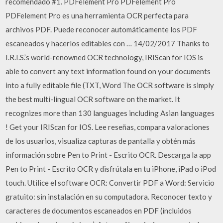
recomendado #1. PDFelement Pro PDFelement Pro
PDFelement Pro es una herramienta OCR perfecta para
archivos PDF. Puede reconocer automáticamente los PDF
escaneados y hacerlos editables con … 14/02/2017 Thanks to
I.R.I.S.’s world-renowned OCR technology, IRIScan for IOS is
able to convert any text information found on your documents
into a fully editable file (TXT, Word The OCR software is simply
the best multi-lingual OCR software on the market. It
recognizes more than 130 languages including Asian languages
! Get your IRIScan for IOS. ‎Lee reseñas, compara valoraciones
de los usuarios, visualiza capturas de pantalla y obtén más
información sobre Pen to Print - Escrito OCR. Descarga la app
Pen to Print - Escrito OCR y disfrútala en tu iPhone, iPad o iPod
touch. Utilice el software OCR: Convertir PDF a Word: Servicio
gratuito: sin instalación en su computadora. Reconocer texto y
caracteres de documentos escaneados en PDF (incluidos