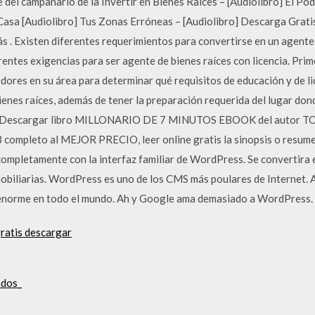
 del campanario de la Invertir en Bienes Raíces – [Audiolibro] El Pode
asa [Audiolibro] Tus Zonas Erróneas – [Audiolibro] Descarga Gratis
 . Existen diferentes requerimientos para convertirse en un agente
rentes exigencias para ser agente de bienes raíces con licencia. Pri
ores en su área para determinar qué requisitos de educación y de li
ienes raíces, además de tener la preparación requerida del lugar dond
las. Descargar libro MILLONARIO DE 7 MINUTOS EBOOK del autor
pleto al MEJOR PRECIO, leer online gratis la sinopsis o resumen,
ompletamente con la interfaz familiar de WordPress. Se convertira 
biliarias. WordPress es uno de los CMS más poulares de Internet.
 enorme en todo el mundo. Ah y Google ama demasiado a WordPress.
ratis descargar
ados_