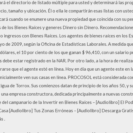
ará el directorio de listado múltiple para usted y determinará las p
io, tamaño y ubicación. Él o ella le compartirán esas listas con uste
ificará cuando se enumere una nueva propiedad que coincida con su pe
 de los Bienes Raíces y generes Dinero sin Dinero. Recomendacione
ingresos con Bienes Raíces. Los agentes de bienes raíces en los E
o de 2009, según la Oficina de Estadísticas Laborales. A medida que
ólares, el 10 por ciento de los que ganan $ 96,410, con un salario 
 debe estar registrado en la NAR. Por otro lado, a la hora de realiza
urarse que el agente esté en línea. Hoy en día que un agente este en 
inicialmente ven sus casas en línea. PROCOSOL está considerada co
igua de Torrox. Sus comienzos datan de principio de los años 50, y 
eó una empresa constructora, dedicada principalmente a nuevas constr
 del campanario de la Invertir en Bienes Raíces – [Audiolibro] El Pode
asa [Audiolibro] Tus Zonas Erróneas – [Audiolibro] Descarga Gratis
s .