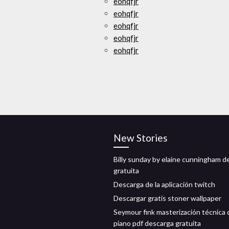
eohqfjr
eohqfjr
eohqfjr
eohqfjr
eohqfjr
New Stories
Billy sunday by elaine cunningham d
gratuita
Descarga de la aplicación twitch
Descargar gratis stoner wallpaper
Seymour fink masterización técnica 
piano pdf descarga gratuita