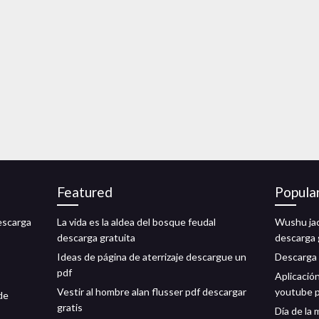
Featured
Popula
escarga
La vida es la aldea del bosque feudal
Wushu jac
descarga gratuita
descarga 
Ideas de página de aterrizaje descargue un
Descarga 
pdf
Aplicació
Vestir al hombre alan flusser pdf descargar
youtube 
de
gratis
Día de la