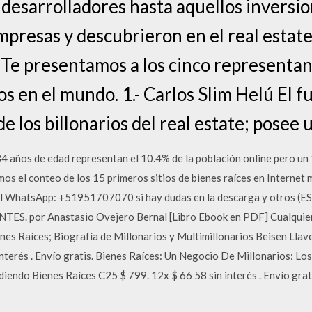
desarrolladores hasta aquellos inversio
empresas y descubrieron en el real estat
. Te presentamos a los cinco representan
os en el mundo. 1.- Carlos Slim Helú El
 de los billonarios del real estate; posee 
 años de edad representan el 10.4% de la población online pero un 1
mos el conteo de los 15 primeros sitios de bienes raíces en Internet
l WhatsApp: +51951707070 si hay dudas en la descarga y otros (E
. por Anastasio Ovejero Bernal [Libro Ebook en PDF] Cualquier 
ienes Raíces; Biografía de Millonarios y Multimillonarios Beisen L
nterés . Envío gratis. Bienes Raíces: Un Negocio De Millonarios: Lo
iendo Bienes Raíces C25 $ 799. 12x $ 66 58 sin interés . Envío gratis