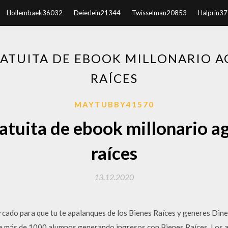
Hollembaek36032
Deierlein21344
Twisselman20853
Halprin3
ATUITA DE EBOOK MILLONARIO A
RAÍCES
MAYTUBBY41570
atuita de ebook millonario a
raíces
13.12.2020
rcado para que tu te apalanques de los Bienes Raíces y generes Din
e más de 1000 alumnos generando ingresos con Bienes Raíces. Los ag