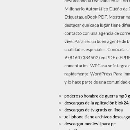
destacando la realizada en la Torre
Millonario Automático Dueño de C
Etiquetas. eBook PDF. Mostrar más
destacar que cada lugar tiene dife
contacto con una agencia de corred
vive. Para ser un buen agente de b
cualidades especiales. Conóce
9781607384502) en PDF o EPUB com
comentarios. WPCasa se integra c
rapidamente. WordPress Para Inmo
y lo hace parte de una comunidad
poderoso hombre de guerra mp3 g
descargas de la aplicación blok24
descargas de tv gratis en línea
¿el iphone tiene archivos descarg
descargar medievil para pc