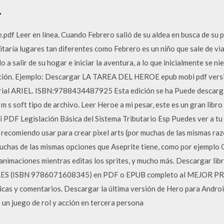
.
df Leer en línea. Cuando Febrero salió de su aldea en busca de su p
itaría lugares tan diferentes como Febrero es un niño que sale de vi
 a salir de su hogar e iniciar la aventura, a lo que inicialmente se ni
uación. Ejemplo: Descargar LA TAREA DEL HEROE epub mobi pdf versio
l ARIEL. ISBN:9788434487925 Esta edición se ha Puede descargar e
y m s soft tipo de archivo. Leer Heroe a mi pesar, este es un gran li
 PDF Legislación Básica del Sistema Tributario Esp Puedes ver a t
comiendo usar para crear pixel arts (por muchas de las mismas razo
uchas de las mismas opciones que Aseprite tiene, como por ejemplo 
s animaciones mientras editas los sprites, y mucho más. Descargar
 (ISBN 9786071608345) en PDF o EPUB completo al MEJOR PRECIO
ticas y comentarios. Descargar la última versión de Hero para Androi
 un juego de rol y acción en tercera persona