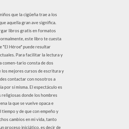
iños que la cigüeña trae a los
ue aquella gran ave significa.
rgar libros gratis en formatos
ormalmente, este libro te cuesta
de "El Héroe" puede resultar
tuales. Para facilitar la lectura y
da comen-tario consta de dos
 los mejores cursos de escritura y
des contactar con nosotros a
 por sí misma. El espectáculo es
es religiosas donde los hombres
rena la que se vuelve opaca e
 el tiempo y de que con empeño y
hos cambios en mi vida, tanto
n proceso iniciático, es decir de