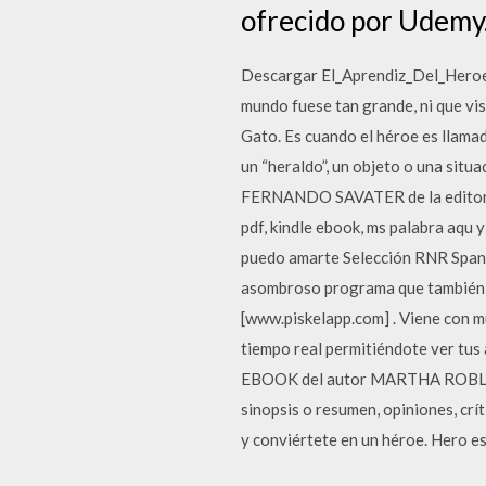
ofrecido por Udemy
Descargar El_Aprendiz_Del_Heroe.p
mundo fuese tan grande, ni que vis
Gato. Es cuando el héroe es llamado
un “heraldo”, un objeto o una sit
FERNANDO SAVATER de la editoria
pdf, kindle ebook, ms palabra aqu 
puedo amarte Selección RNR Spani
asombroso programa que también re
[www.piskelapp.com] . Viene con m
tiempo real permitiéndote ver tu
EBOOK del autor MARTHA ROBLES
sinopsis o resumen, opiniones, crí
y conviértete en un héroe. Hero es