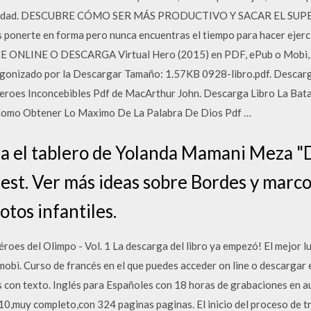
uctividad. DESCUBRE CÓMO SER MÁS PRODUCTIVO Y SACAR EL S
 ponerte en forma pero nunca encuentras el tiempo para hacer ejercic
 LEE ONLINE O DESCARGA Virtual Hero (2015) en PDF, ePub o Mobi, 
agonizado por la Descargar Tamaño: 1.57KB 0928-libro.pdf. Descarg
Heroes Inconcebibles Pdf de MacArthur John. Descarga Libro La Bata
Como Obtener Lo Maximo De La Palabra De Dios Pdf …
ra el tablero de Yolanda Mamani Meza 
rest. Ver más ideas sobre Bordes y marco
otos infantiles.
roes del Olimpo - Vol. 1 La descarga del libro ya empezó! El mejor lu
 mobi. Curso de francés en el que puedes acceder on line o descargar
os con texto. Inglés para Españoles con 18 horas de grabaciones en 
10,muy completo,con 324 paginas paginas. El inicio del proceso de 