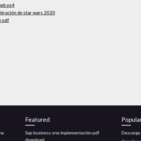
web ps4
ebración de star wars 2020
e pdf
Featured
Popula
ma
Sap business one implementación pdf
Descarga 
download