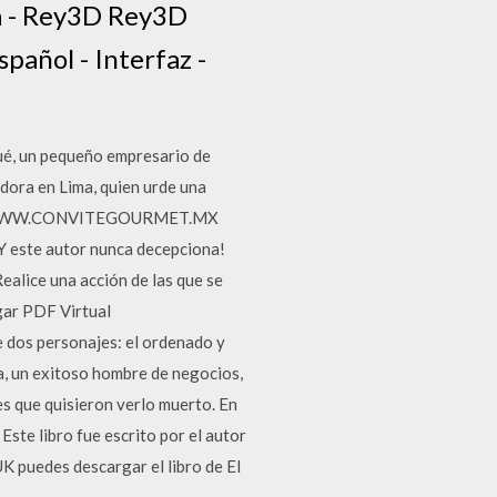
a - Rey3D Rey3D
añol - Interfaz -
qué, un pequeño empresario de
dora en Lima, quien urde una
web de WWW.CONVITEGOURMET.MX
 ¡Y este autor nunca decepciona!
alice una acción de las que se
gar PDF Virtual
e dos personajes: el ordenado y
a, un exitoso hombre de negocios,
s que quisieron verlo muerto. En
te libro fue escrito por el autor
puedes descargar el libro de El