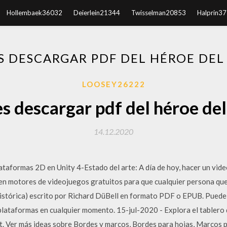
Hollembaek36032
Deierlein21344
Twisselman20853
Halprin3
S DESCARGAR PDF DEL HÉROE DEL
LOOSEY26222
s descargar pdf del héroe del
14.12.2020
taformas 2D en Unity 4-Estado del arte: A día de hoy, hacer un vide
ten motores de videojuegos gratuitos para que cualquier persona que
(histórica) escrito por Richard DüBell en formato PDF o EPUB. Puede 
s plataformas en cualquier momento. 15-jul-2020 - Explora el table
. Ver más ideas sobre Bordes y marcos, Bordes para hojas, Marcos pa