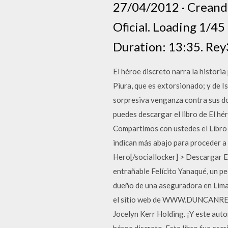
27/04/2012 · Creand
Oficial. Loading 1/4
Duration: 13:35. Rey
El héroe discreto narra la histori
Piura, que es extorsionado; y de 
sorpresiva venganza contra sus 
puedes descargar el libro de El hé
Compartimos con ustedes el Libro 
indican más abajo para proceder a
Hero[/sociallocker] > Descargar E
entrañable Felícito Yanaqué, un p
dueño de una aseguradora en Lima,
el sitio web de WWW.DUNCANREEKIE
Jocelyn Kerr Holding. ¡Y este au
héroe discreto. Este libro fue esc