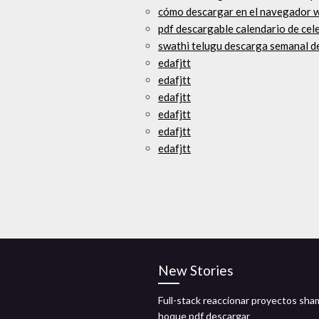
cómo descargar en el navegador 
pdf descargable calendario de cel
swathi telugu descarga semanal d
edafjtt
edafjtt
edafjtt
edafjtt
edafjtt
edafjtt
New Stories
Full-stack reaccionar proyectos sha
hoque pdf descargar