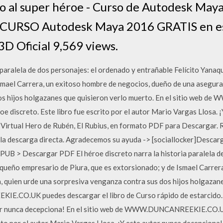
o al super héroe - Curso de Autodesk May
5 CURSO Autodesk Maya 2016 GRATIS en esp
3D Oficial 9,569 views.
a paralela de dos personajes: el ordenado y entrañable Felícito Yana
Ismael Carrera, un exitoso hombre de negocios, dueño de una asegura
dos hijos holgazanes que quisieron verlo muerto. En el sitio 
roe discreto. Este libro fue escrito por el autor Mario Vargas Llosa.
Virtual Hero de Rubén, El Rubius, en formato PDF para Descargar. Re
 la descarga directa. Agradecemos su ayuda -> [sociallocker]Descar
PUB > Descargar PDF El héroe discreto narra la historia paralela d
equeño empresario de Piura, que es extorsionado; y de Ismael Carrer
 quien urde una sorpresiva venganza contra sus dos hijos holgazane
.CO.UK puedes descargar el libro de Curso rápido de estarcido. Es
tor nunca decepciona! En el sitio web de WWW.DUNCANREEKIE.CO.UK 
rito por el autor Mario Vargas Llosa. ¡Y este autor nunca decepciona!