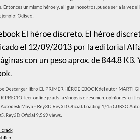
e. Entonces un mismo héroe y, al igual nosotros, puede ser a la vez el
 ejemplo: Odiseo.
book El héroe discreto. El héroe discret
icado el 12/09/2013 por la editorial Al
áginas con un peso aprox. de 844.8 KB.
ook.
el héroe Descargar libro EL PRIMER HÉROE EBOOK del autor MART
RECIO, leer online gratis la sinopsis o resumen, opiniones, críti
de Autodesk Maya - Rey3D Rey3D Oficial. Loading 1/45 CURSO Au
35. Rey3D Oficial 9,569 views.
2 crack
úblico