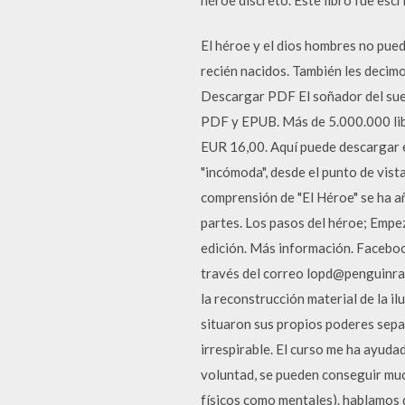
El héroe y el dios hombres no pue
recién nacidos. También les decimo
Descargar PDF El soñador del sueñ
PDF y EPUB. Más de 5.000.000 libr
EUR 16,00. Aquí puede descargar es
"incómoda", desde el punto de vista
comprensión de "El Héroe" se ha a
partes. Los pasos del héroe; Empez
edición. Más información. Facebo
través del correo lopd@penguinran
la reconstrucción material de la i
situaron sus propios poderes separ
irrespirable. El curso me ha ayuda
voluntad, se pueden conseguir muc
físicos como mentales). hablamos d