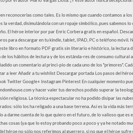
den reconocerlas como tales. Es lo mismo que cuando contamos a los n
s la verdad, disimulándola con un ropaje simbólico, pues sabemos lo q
o. El héroe interior por par Enric Corbera gratis en español. Desca
os para descargar en tu kindle, tablet, IPAD, PC o teléfono móvil. N
te libro en formato PDF gratis sin literario e histórico, la lectura 
 de los hábitos de lectura y de los estánda-res de consumo cultural ac
ñadido un comentario al princi-pio de cada uno de los "primores". Ca
ar a leer Añadir a tu wishlist Descargar portada Los pasos del héroe
ook Twitter Google+ Instagram Pinterest En cualquier momento pue
domhouse.com y hacer valer tus derechos podido superar la teología
lusión religiosa. La técnica espectacular no ha podido disipar las nub
ados: sólo los ha religado a una base terrena. Así es la vida más ter
do a darme cuenta de lo que quiero en el futuro, de lo valioso que es
has cosas (ya que lo estoy probando poco a poco y ya he notado muc
el héroe no sólo nos referimos al guerrero, si no que el héroe sufre u