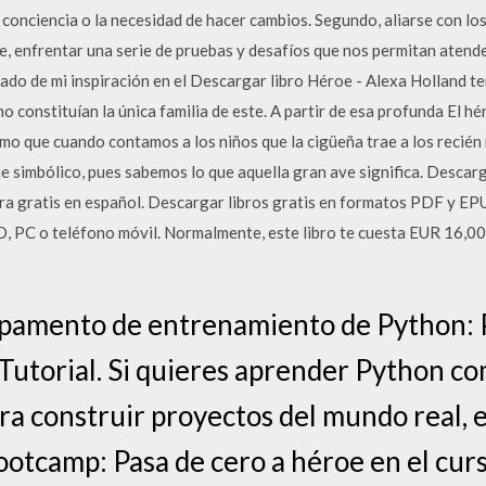
la conciencia o la necesidad de hacer cambios. Segundo, aliarse con l
e, enfrentar una serie de pruebas y desafíos que nos permitan atend
ltado de mi inspiración en el Descargar libro Héroe - Alexa Holland t
no constituían la única familia de este. A partir de esa profunda El h
mo que cuando contamos a los niños que la cigüeña trae a los recién
e simbólico, pues sabemos lo que aquella gran ave significa. Descar
era gratis en español. Descargar libros gratis en formatos PDF y EP
AD, PC o teléfono móvil. Normalmente, este libro te cuesta EUR 16,00
mpamento de entrenamiento de Python: P
 Tutorial. Si quieres aprender Python co
ra construir proyectos del mundo real, 
tcamp: Pasa de cero a héroe en el cur