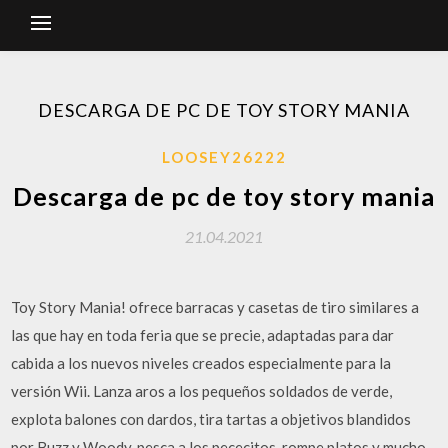
DESCARGA DE PC DE TOY STORY MANIA
LOOSEY26222
Descarga de pc de toy story mania
21.04.2021
Toy Story Mania! ofrece barracas y casetas de tiro similares a
las que hay en toda feria que se precie, adaptadas para dar
cabida a los nuevos niveles creados especialmente para la
versión Wii. Lanza aros a los pequeños soldados de verde,
explota balones con dardos, tira tartas a objetivos blandidos
por Buzz y Woody, pesca a los pececitos, rompe platos y mucho,