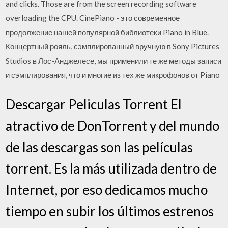
and clicks. Those are from the screen recording software
overloading the CPU. CinePiano - это современное
продолжение нашей популярной библиотеки Piano in Blue.
Концертный рояль, сэмплированный вручную в Sony Pictures
Studios в Лос-Анджелесе, мы применили те же методы записи
и сэмплирования, что и многие из тех же микрофонов от Piano
Descargar Peliculas Torrent El
atractivo de DonTorrent y del mundo
de las descargas son las películas
torrent. Es la más utilizada dentro de
Internet, por eso dedicamos mucho
tiempo en subir los últimos estrenos