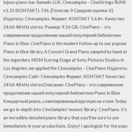
lujoso piano-bar llamado LUX. Cinesamples - CineStrings RUNS
v1.31 (KONTAKT). 536. [Голосов: 0 Средняя оценка: 0].
Издатель: Cinesamples. Формат: KONTAKT 5.6.8+. Качество:
24 bit 48 kHz stereo. Размер: 9.16 GB. CinePiano – это
современное продолжение нашей популярной библиотеки
Piano in Blue. CinePiano is the modern follow-up to our popular
Piano in Blue library. A Concert Grand Piano sampled by hand at
the legendary MGM Scoring Stage at Sony Pictures Studios in
Los Angeles, we applied the Cinesamples - CinePiano Издатель:
Cinesamples Сайт: Cinesamples Формат: KONTAKT Качество:
24 bit 48 kHz stereoОписание: CinePiano - это современное
продолжение нашей популярной библиотеки Piano in Blue.
Концертный рояль, сэмплированный вручную на этапе Today
we go in-depth into CineSamples' newest library: CinePiano. It's
an incredibly detailed piano library that you'll be sure to use
immediately in your productions. Enjoy! I apologize for the pops