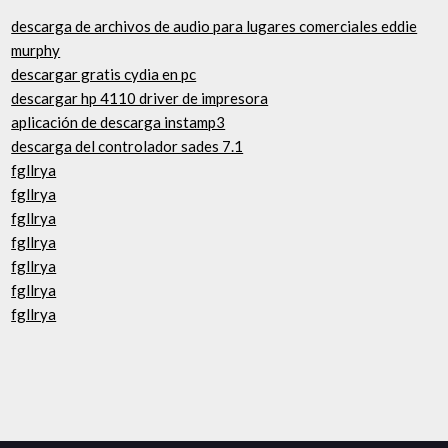
descarga de archivos de audio para lugares comerciales eddie
murphy
descargar gratis cydia en pc
descargar hp 4110 driver de impresora
aplicación de descarga instamp3
descarga del controlador sades 7.1
fgllrya
fgllrya
fgllrya
fgllrya
fgllrya
fgllrya
fgllrya