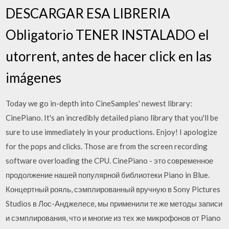
DESCARGAR ESA LIBRERIA
Obligatorio TENER INSTALADO el
utorrent, antes de hacer click en las
imágenes
Today we go in-depth into CineSamples' newest library:
CinePiano. It's an incredibly detailed piano library that you'll be
sure to use immediately in your productions. Enjoy! I apologize
for the pops and clicks. Those are from the screen recording
software overloading the CPU. CinePiano - это современное
продолжение нашей популярной библиотеки Piano in Blue.
Концертный рояль, сэмплированный вручную в Sony Pictures
Studios в Лос-Анджелесе, мы применили те же методы записи
и сэмплирования, что и многие из тех же микрофонов от Piano