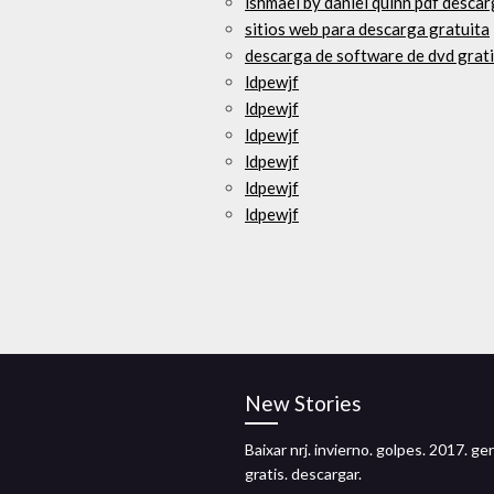
ishmael by daniel quinn pdf desca
sitios web para descarga gratuita
descarga de software de dvd grat
ldpewjf
ldpewjf
ldpewjf
ldpewjf
ldpewjf
ldpewjf
New Stories
Baixar nrj. invierno. golpes. 2017. ge
gratis. descargar.