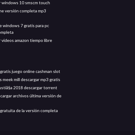
r windows 10 smscm touch
 me versión completa mp3
 windows 7 gratis para pc
ompleta
 videos amazon tiempo libre
gratis juego online cashman slot
s meek mill descargar mp3 gratis
justiã§a 2018 descargar torrent
argar archivos última versión de
gratuita de la versión completa