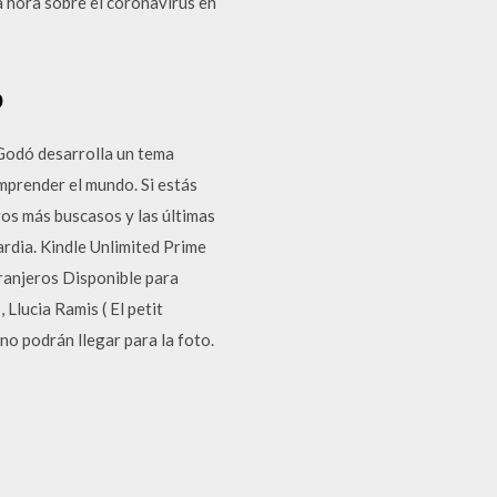
 hora sobre el coronavirus en
o
 Godó desarrolla un tema
mprender el mundo. Si estás
ros más buscasos y las últimas
ardia. Kindle Unlimited Prime
ranjeros Disponible para
Llucia Ramis ( El petit
no podrán llegar para la foto.