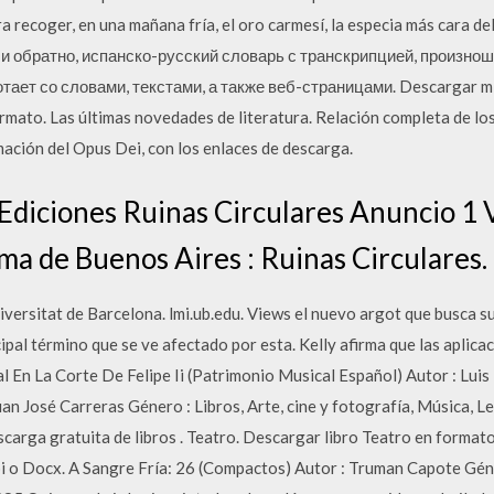
a recoger, en una mañana fría, el oro carmesí, la especia más cara
й и обратно, испанско-русский словарь с транскрипцией, произно
ает со словами, текстами, а также веб-страницами. Descargar mil
rmato. Las últimas novedades de literatura. Relación completa de los
mación del Opus Dei, con los enlaces de descarga.
Ediciones Ruinas Circulares Anuncio 1 VI
a de Buenos Aires : Ruinas Circulares. .
iversitat de Barcelona. lmi.ub.edu. Views el nuevo argot que busca s
cipal término que se ve afectado por esta. Kelly afirma que las aplic
l En La Corte De Felipe Ii (Patrimonio Musical Español) Autor : Luis
an José Carreras Género : Libros, Arte, cine y fotografía, Música, 
arga gratuita de libros . Teatro. Descargar libro Teatro en formato
o Docx. A Sangre Fría: 26 (Compactos) Autor : Truman Capote Género