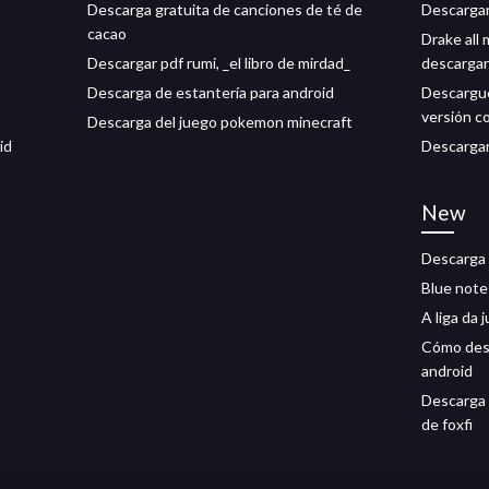
Descarga gratuita de canciones de té de
Descarga
cacao
Drake all
Descargar pdf rumi, _el libro de mirdad_
descargar
Descarga de estantería para android
Descargue
versión c
Descarga del juego pokemon minecraft
id
Descargar
New
Descarga 
Blue note
A liga da 
Cómo desc
android
Descarga 
de foxfi