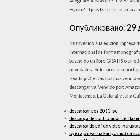
Vanguardia. Más de 5.1 M de visua
España', el playlist tiene una dur
Опубликовано: 29 де
¡Bienvenido a la edición impresa 
internacional de forma monográfic
buscando un libro GRATIS o un eBo
novedades . Selección de reportaje
Reading Ofertas Los más vendidos
descargar ya. Vendido por: Amazon 
Menjatemps, La Galera) y Julià Gui
descargar pes 2013 iso
descarga de controlador dell las
descarga de pdf de video incrusta
oye raju pyar na kariyo mp3 canci