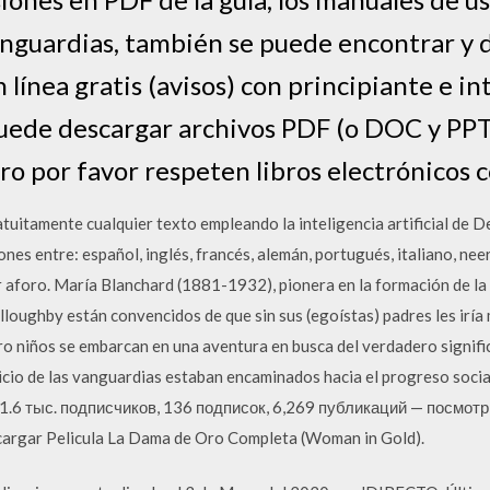
anguardias, también se puede encontrar y 
 línea gratis (avisos) con principiante e 
uede descargar archivos PDF (o DOC y PPT
ro por favor respeten libros electrónicos 
tuitamente cualquier texto empleando la inteligencia artificial de 
nes entre: español, inglés, francés, alemán, portugués, italiano, neer
 aforo. María Blanchard (1881-1932), pionera en la formación de la 
oughby están convencidos de que sin sus (egoístas) padres les irí
o niños se embarcan en una aventura en busca del verdadero signific
vicio de las vanguardias estaban encaminados hacia el progreso social 
 431.6 тыс. подписчиков, 136 подписок, 6,269 публикаций — посмот
argar Pelicula La Dama de Oro Completa (Woman in Gold).