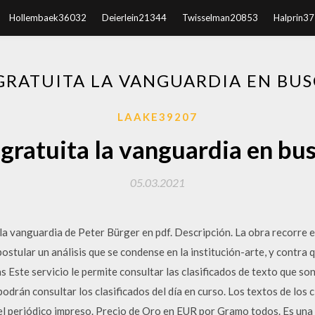
Hollembaek36032
Deierlein21344
Twisselman20853
Halprin3
GRATUITA LA VANGUARDIA EN BUS
LAAKE39207
gratuita la vanguardia en bus
05.03.2021
 la vanguardia de Peter Bürger en pdf. Descripción. La obra recorre e
 postular un análisis que se condense en la institución-arte, y contra
s Este servicio le permite consultar las clasificados de texto que so
odrán consultar los clasificados del día en curso. Los textos de los 
 el periódico impreso. Precio de Oro en EUR por Gramo todos. Es un