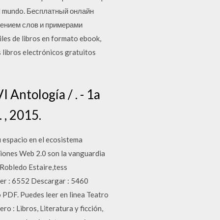
 del mundo. Бесплатный онлайн
шением слов и примерами
es de libros en formato ebook,
 libros electrónicos gratuitos
 Antología / . - 1a
 , 2015.
u espacio en el ecosistema
aciones Web 2.0 son la vanguardia
 Robledo Estaire,tess
Leer : 6552 Descargar : 5460
 PDF. Puedes leer en linea Teatro
 : Libros, Literatura y ficción,