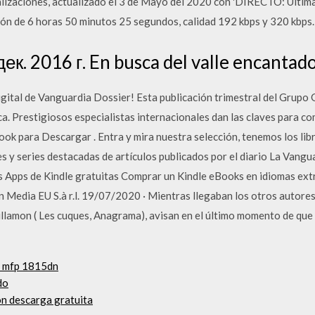
lizaciones, actualizado el 3 de Mayo del 2020 con 'DIRECTO: Última
ación de 6 horas 50 minutos 25 segundos, calidad 192 kbps y 320 kbps.
к. 2016 г. En busca del valle encantad
digital de Vanguardia Dossier! Esta publicación trimestral del Grupo
a. Prestigiosos especialistas internacionales dan las claves para co
ok para Descargar . Entra y mira nuestra selección, tenemos los lib
s y series destacadas de artículos publicados por el diario La Vangu
 Apps de Kindle gratuitas Comprar un Kindle eBooks en idiomas ext
Media EU S.à r.l. 19/07/2020 · Mientras llegaban los otros autores, 
llamon ( Les cuques, Anagrama), avisan en el último momento de que 
er mfp 1815dn
do
ón descarga gratuita