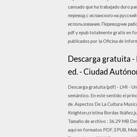
cansado que ha trabajado duro par
перевод с испанского на русски
использования. Переводчик работ
pdf y epub totalmente gratis en fo
publicados por la Oficina de Infor
Descarga gratuita - 
ed. - Ciudad Autónom
Descarga gratuita (pdf) - LMI - Un
semántico. En este sentido el prin
de. Aspectos De La Cultura Musica
Knighton,cristina Bordas Ibáñez,ju
Tamaño de archivo : 36.29 MB Desc
aquí en formatos PDF, EPUB, Mobi 