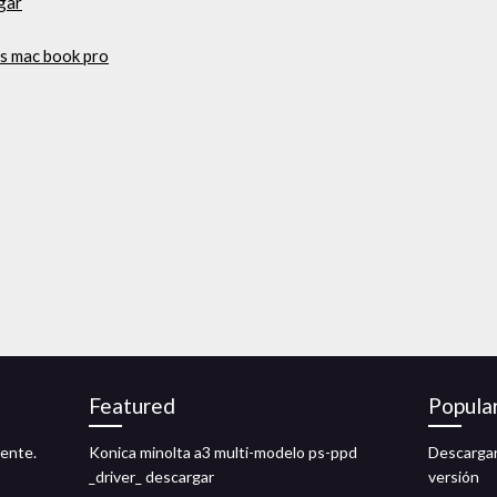
rgar
is mac book pro
Featured
Popula
rente.
Konica minolta a3 multi-modelo ps-ppd
Descargar
_driver_ descargar
versión