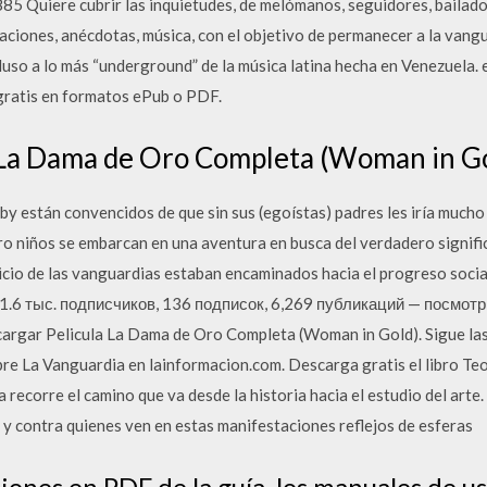
85 Quiere cubrir las inquietudes, de melómanos, seguidores, bailado
aciones, anécdotas, música, con el objetivo de permanecer a la vangu
luso a lo más “underground” de la música latina hecha en Venezuela.
ratis en formatos ePub o PDF.
 La Dama de Oro Completa (Woman in Go
 están convencidos de que sin sus (egoístas) padres les iría much
o niños se embarcan en una aventura en busca del verdadero signific
vicio de las vanguardias estaban encaminados hacia el progreso social 
 431.6 тыс. подписчиков, 136 подписок, 6,269 публикаций — посмот
argar Pelicula La Dama de Oro Completa (Woman in Gold). Sigue las 
bre La Vanguardia en lainformacion.com. Descarga gratis el libro Teo
 recorre el camino que va desde la historia hacia el estudio del arte.
, y contra quienes ven en estas manifestaciones reflejos de esferas
ones en PDF de la guía, los manuales de us