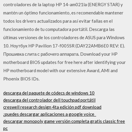
controladores de la laptop HP 14-am021la (ENERGY STAR) y
mantén un óptimo funcionamiento, es recomendable mantener
todos los drivers actualizados para así evitar fallas en el
funcionamiento de tu computadora portátil. Descarga las
últimas versiones de los controladores de ASUS para Windows
10. Ноутбук HP Pavilion 17-f005SR (DAY22AMB6E0 REV: E).
Прошивка слита с рабочего аппарата. Download your HP
motherboard BIOS updates for free here after identifying your
HP motherboard model with our extensive Award, AMI and
Phoenix BIOS IDs.
descarga del paquete de códecs de windows 10
descarga del controlador dell touchpad portátil
creswell research design 4ta edición pdf download
¿puedes descargar aplicaciones a google voice_
descargar monopoly game versión completa gratis classic free
pc