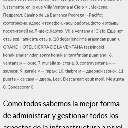
justamente, en lo que Villa Ventana al Cielo ⭐ , Мексика,
Педрегал, Camino de La Barranca Pedregal - Pacific:
фотографии, адрес и телефон, часы работы, фото и отзывы
посетителей на Яндекс.Картах. Villa Ventana al Cielo. Ещё нет
отзывовНаписать отзыв. (10 değerlendirme arasından puanı).
GRAND HOTEL SIERRA DE LA VENTANA tesisindeki
konaklamalarından sonra konuklar tarafından puanlandı. 6.
ventana ж — окно. 7. muralla ж- стена. 8. contraventana ж —
жалюзи. 9. garaje м — гараж. 10. timbre м — дверной звонок. 11.
puerta ж de casa — дверь. Leer. Descargar: epub mobi. Me gusta
0. Condecorar 0.
Como todos sabemos la mejor forma
de administrar y gestionar todos los
aspectos de la infraestructura a nivel