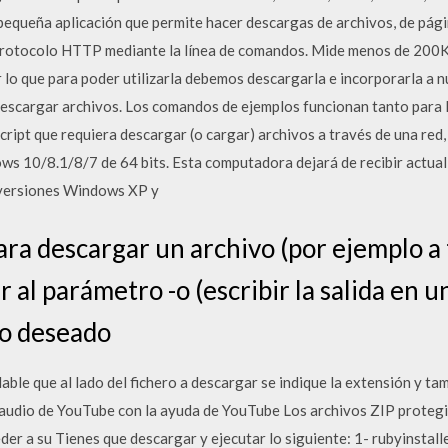
queña aplicación que permite hacer descargas de archivos, de págin
protocolo HTTP mediante la línea de comandos. Mide menos de 200Kb 
lo que para poder utilizarla debemos descargarla e incorporarla a 
y descargar archivos. Los comandos de ejemplos funcionan tanto par
script que requiera descargar (o cargar) archivos a través de una re
ws 10/8.1/8/7 de 64 bits. Esta computadora dejará de recibir actu
 versiones Windows XP y
para descargar un archivo (por ejemplo 
r al parámetro -o (escribir la salida en u
vo deseado
le que al lado del fichero a descargar se indique la extensión y ta
audio de YouTube con la ayuda de YouTube Los archivos ZIP proteg
er a su Tienes que descargar y ejecutar lo siguiente: 1- rubyinstal