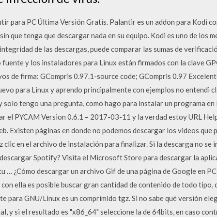
ir para PC Última Versión Gratis. Palantir es un addon para Kodi co
s sin que tenga que descargar nada en su equipo. Kodi es uno de los 
 integridad de las descargas, puede comparar las sumas de verificaci
fuente y los instaladores para Linux están firmados con la clave GP
 de firma: GCompris 0.97.1-source code; GCompris 0.97 Excelente 
uevo para Linux y aprendo principalmente con ejemplos no entendi c
, y solo tengo una pregunta, como hago para instalar un programa en
sar el PYCAM Version 0.6.1 – 2017-03-11 y la verdad estoy URL Hel
web. Existen páginas en donde no podemos descargar los videos que 
clic en el archivo de instalación para finalizar. Si la descarga no se
escargar Spotify? Visita el Microsoft Store para descargar la aplic
en tu … ¿Cómo descargar un archivo Gif de una página de Google en PC
 con ella es posible buscar gran cantidad de contenido de todo tipo
te para GNU/Linux es un comprimido tgz. Si no sabe qué versión elegir
, y si el resultado es "x86_64" seleccione la de 64bits, en caso cont