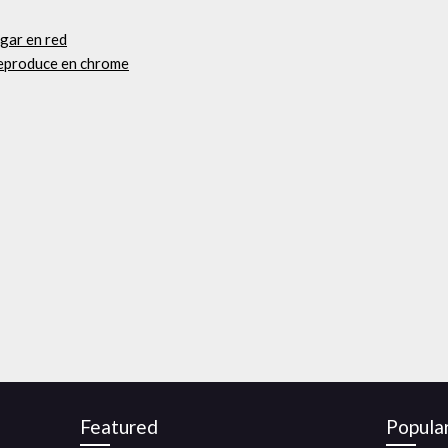
rgar en red
 reproduce en chrome
Featured
Popula