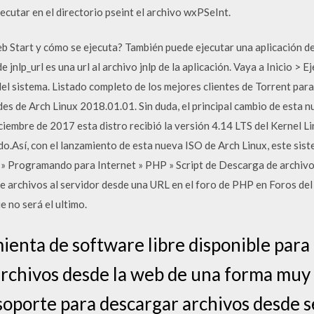
ecutar en el directorio pseint el archivo wxPSeInt.
Start y cómo se ejecuta? También puede ejecutar una aplicación de
 jnlp_url es una url al archivo jnlp de la aplicación. Vaya a Inicio >
el sistema. Listado completo de los mejores clientes de Torrent par
s de Arch Linux 2018.01.01. Sin duda, el principal cambio de esta n
ciembre de 2017 esta distro recibió la versión 4.14 LTS del Kernel L
do.Así, con el lanzamiento de esta nueva ISO de Arch Linux, este sis
 » Programando para Internet » PHP » Script de Descarga de archivo
e archivos al servidor desde una URL en el foro de PHP en Foros del
e no será el ultimo.
enta de software libre disponible para
rchivos desde la web de una forma muy s
oporte para descargar archivos desde 