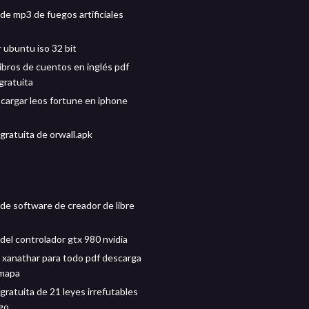
de mp3 de fuegos artificiales
 ubuntu iso 32 bit
ibros de cuentos en inglés pdf
gratuita
argar leos fortune en iphone
gratuita de orwall.apk
de software de creador de libre
del controlador gtx 980 nvidia
e xanathar para todo pdf descarga
-mapa
gratuita de 21 leyes irrefutables
zgo