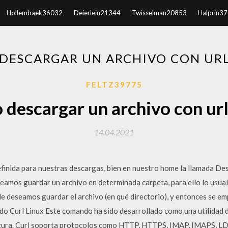
Hollembaek36032
Deierlein21344
Twisselman20853
Halprin3
DESCARGAR UN ARCHIVO CON URL
FELTZ39775
descargar un archivo con url
14.04.2021
nida para nuestras descargas, bien en nuestro home la llamada Des
eamos guardar un archivo en determinada carpeta, para ello lo usual
 deseamos guardar el archivo (en qué directorio), y entonces se e
do Curl Linux Este comando ha sido desarrollado como una utilidad d
segura. Curl soporta protocolos como HTTP, HTTPS, IMAP, IMAPS,