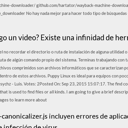
hine-downloader/ github.com/hartator/wayback-machine-downloade
_downloader No hay nada mejor para hacer todo tipo de búsquedas d
o un video? Existe una infinidad de he
l no recordar el directorio o ruta de instalación de alguna utilidad 
ruta de algún comando propio del sistema. Terminas trabajando con t
chivos comprimidos son archivos informáticos que se caracterizan p
 dentro de estos archivos. Puppy Linux es ideal para equipos con poc
 Psychz - Luis. Votes: 2Posted On: Sep 23, 2015 15:07:17. The find co
t is used to find files or all kinds. I am going to give a brief descrip
ages to learn more about
canonicalizer.js incluyen errores de aplica
 infección de virus.