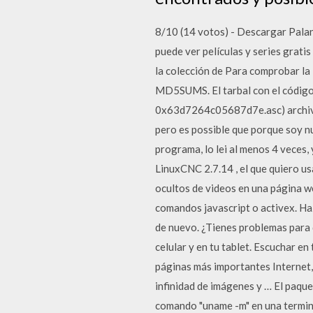
8/10 (14 votos) - Descargar Palant
puede ver películas y series grati
la colección de Para comprobar la
MD5SUMS. El tarbal con el código 
0x63d7264c05687d7e.asc) archivos
pero es possible que porque soy n
programa, lo lei al menos 4 veces
LinuxCNC 2.7.14 , el que quiero u
ocultos de videos en una página 
comandos javascript o activex. Haz 
de nuevo. ¿Tienes problemas para d
celular y en tu tablet. Escuchar 
páginas más importantes Internet,
infinidad de imágenes y … El paque
comando "uname -m" en una terminal