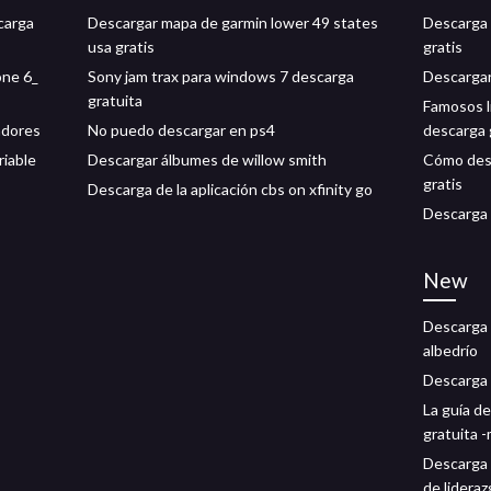
carga
Descargar mapa de garmin lower 49 states
Descarga 
usa gratis
gratis
one 6_
Sony jam trax para windows 7 descarga
Descargar
gratuita
Famosos l
adores
No puedo descargar en ps4
descarga 
riable
Descargar álbumes de willow smith
Cómo desc
gratis
Descarga de la aplicación cbs on xfinity go
Descarga 
New
Descarga 
albedrío
Descarga 
La guía d
gratuita 
Descarga 
de lidera