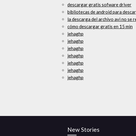
descargar gratis sofware driver
bibliotecas de android para desca
la descarga del archivo avi no se
cómo descargar gratis en 15 min
jehaghp
jehaghp
jehaghp
jehaghp
jehaghp
jehaghp
jehaghp
New Stories