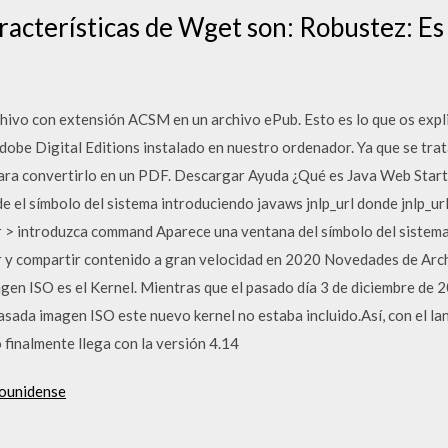
racterísticas de Wget son: Robustez: E
hivo con extensión ACSM en un archivo ePub. Esto es lo que os expl
obe Digital Editions instalado en nuestro ordenador. Ya que se trat
ra convertirlo en un PDF. Descargar Ayuda ¿Qué es Java Web Start
 el símbolo del sistema introduciendo javaws jnlp_url donde jnlp_url e
tar > introduzca command Aparece una ventana del símbolo del sistem
r y compartir contenido a gran velocidad en 2020 Novedades de Arch
gen ISO es el Kernel. Mientras que el pasado día 3 de diciembre de 2
pasada imagen ISO este nuevo kernel no estaba incluido.Así, con el l
 finalmente llega con la versión 4.14
dounidense