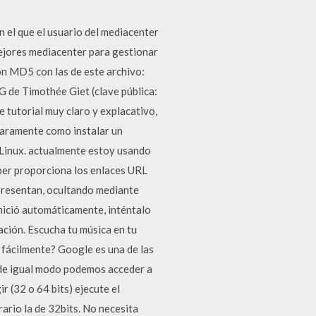
n el que el usuario del mediacenter
mejores mediacenter para gestionar
ón MD5 con las de este archivo:
G de Timothée Giet (clave pública:
tutorial muy claro y explacativo,
laramente como instalar un
 Linux. actualmente estoy usando
per proporciona los enlaces URL
presentan, ocultando mediante
 inició automáticamente, inténtalo
ación. Escucha tu música en tu
 fácilmente? Google es una de las
, de igual modo podemos acceder a
 (32 o 64 bits) ejecute el
rario la de 32bits. No necesita