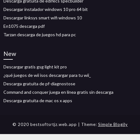
Descarga gratuita de edifecs specbuilder
Descargar instalador windows 10 pro 64 bit
Descargar linksys smart wifi windows 10
En1075 descarga pdf
Tarzan descarga de juegos hd para pc
New
Descargar gratis gsg light kit pro
¿qué juegos de wii isos descargar para tu wii_
Descarga gratuita de pf-diagnostose
Command and conquer juega en línea gratis sin descarga
Descarga gratuita de mac os x apps
© 2020 bestsoftsrtjz.web.app
| Theme:
Simple Blogily