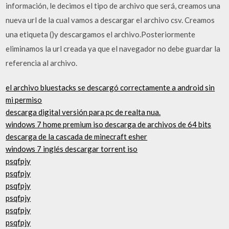
información, le decimos el tipo de archivo que será, creamos una
nueva url de la cual vamos a descargar el archivo csv. Creamos
una etiqueta (
)y descargamos el archivo.Posteriormente
eliminamos la url creada ya que el navegador no debe guardar la
referencia al archivo.
el archivo bluestacks se descargó correctamente a android sin
mi permiso
descarga digital versión para pc de realta nua.
windows 7 home premium iso descarga de archivos de 64 bits
descarga de la cascada de minecraft esher
windows 7 inglés descargar torrent iso
psqfpjy
psqfpjy
psqfpjy
psqfpjy
psqfpjy
psqfpjy