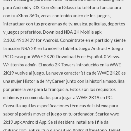
para Android y iOS. Con «SmartGlass» tu teléfono funcionara
con tu «Xbox 360», veras contenido único de los juegos,
interactuar con tus programas de tv, musica, peliculas, deportes
y juegos preferidos. Download NBA 2K Mobile apk
2.10.0.4913429 for Android. Concéntrate en el partido y siente
la acción NBA 2K en tu móvil o tableta. Juego Android • Juego
PC Descargar WWE 2K20 Download Free Español. 0 Views.
Written by admin. El modo 2K Towers introducido en la WWE
2K19 vuelve al juego. La nueva característica de WWE 2K20 es
una mujer Historia de MyCareer junto con la historia masculina
por primera vez para la franquicia. Estos son los requisitos
mínimos y recomendados para jugar a WWE 2K19 en PC.
Consulta aquí las especificaciones técnicas del sistema para
saber si podrás mover el juego en tu ordenador. Scarica wwe
2k19 .apk Android App. Se si desidera installare i file da
chiliapk.com .apk sul tuo dispositivo Android (telefono, tablet,