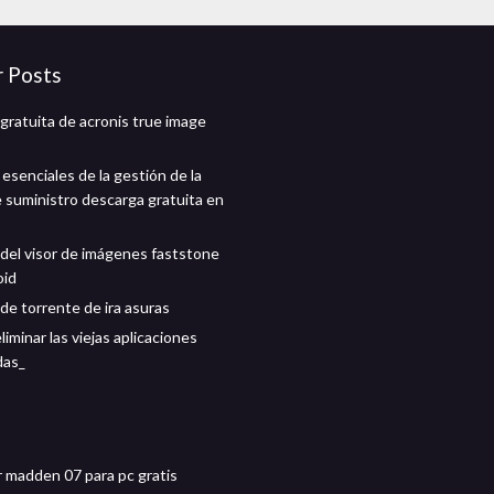
r Posts
gratuita de acronis true image
esenciales de la gestión de la
 suministro descarga gratuita en
del visor de imágenes faststone
oid
de torrente de ira asuras
iminar las viejas aplicaciones
das_
 madden 07 para pc gratis