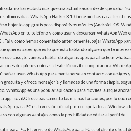
alizada, no ha recibido más que una actualización desde que salió. No 
los últimos días. WhatsApp Hacker 8.13 tiene muchas características
cómo bajar la app gratis para dispositivos móviles (Android, iOS, Wi
 WhatsApp en tu teléfono y cómo usar y descargar WhatsApp Web en
S . Tal y como hemos comentado anteriormente, bajar WhatsApp para
que quieres saber qué es lo que está hablando alguien que te interes
tc. En ese caso, te vamos a hablar de algunas apps para hackear whats
rsaciones de quienes quieras, desde tú móvil o computadora. WhatsA
80 países usan WhatsApp para mantenerse en contacto con amigos y 
n gratuita y ofrece mensajería y llamadas de una forma simple, segura
do. WhatsApp es una popular aplicación para móviles, aunque ahora 
a app móvil.Ofrece básicamente las mismas funciones, por lo que res
 WhatsApp para PC es la versión oficial para computadoras Windows 
ero con algunas ventajas como la posibilidad de editar el perfil de
tis para PC. El servicio de WhatsApp para PC es el cliente oficial 