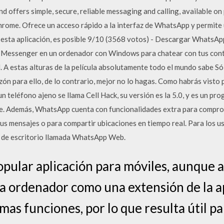
 offers simple, secure, reliable messaging and calling, available on 
ome. Ofrece un acceso rápido a la interfaz de WhatsApp y permite u
 esta aplicación, es posible 9/10 (3568 votos) - Descargar WhatsA
p Messenger en un ordenador con Windows para chatear con tus cont
ial. A estas alturas de la película absolutamente todo el mundo sabe 
ón para ello, de lo contrario, mejor no lo hagas. Como habrás visto po
un teléfono ajeno se llama Cell Hack, su versión es la 5.0, y es un p
e. Además, WhatsApp cuenta con funcionalidades extra para comproba
tus mensajes o para compartir ubicaciones en tiempo real. Para los us
 de escritorio llamada WhatsApp Web.
ular aplicación para móviles, aunque 
na ordenador como una extensión de la 
mas funciones, por lo que resulta útil p