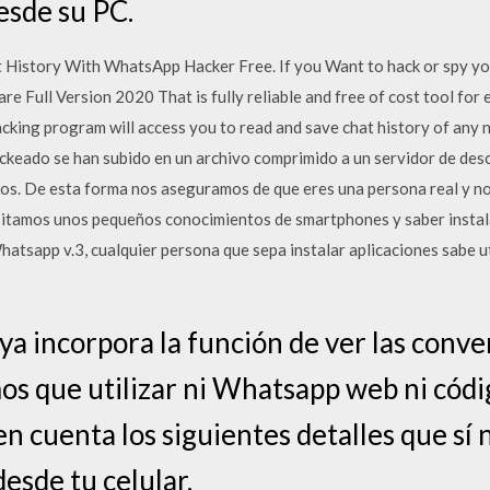
desde su PC.
istory With WhatsApp Hacker Free. If you Want to hack or spy you
e Full Version 2020 That is fully reliable and free of cost tool fo
acking program will access you to read and save chat history of any
keado se han subido en un archivo comprimido a un servidor de des
llos. De esta forma nos aseguramos de que eres una persona real y n
esitamos unos pequeños conocimientos de smartphones y saber insta
tsapp v.3, cualquier persona que sepa instalar aplicaciones sabe ut
a incorpora la función de ver las conve
os que utilizar ni Whatsapp web ni cód
 en cuenta los siguientes detalles que sí
sde tu celular.