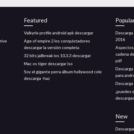
Featured
Popula
Valkyrie profile android apk descargar
Descarga 
2016
rive
Age of empire 2 los conquistadores
descargar la versión completa
Aspectos 
cadena de
32 bits jailbreak ios 10.3.3 descargar
pdf
Mac os tiger descargar iso
Descarga 
Soy el gigante perra álbum hollywood cole
para andr
descarga -haz
Descarga 
¿puedes el
descarga
New
Descargar