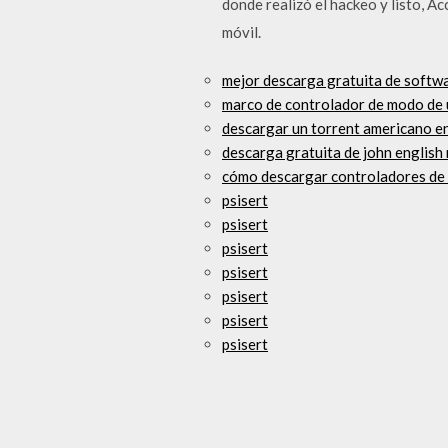
donde realizó el hackeo y listo, 
móvil.
mejor descarga gratuita de softwa
marco de controlador de modo de
descargar un torrent americano e
descarga gratuita de john english
cómo descargar controladores de
psisert
psisert
psisert
psisert
psisert
psisert
psisert