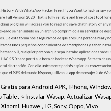
istory With WhatsApp Hacker Free. If you Want to hack or spy you
e Full Version 2020 That is fully reliable and free of cost tool fo
acking program will access you to read and save chat history of any
keado se han subido en un archivo comprimido a un servidor de des
llos. De esta forma nos aseguramos de que eres una persona real y n
esitamos unos pequeños conocimientos de smartphones y saber insta
tsapp v.3, cualquier persona que sepa instalar aplicaciones sabe ut
ACK 5.0 hace por tí a la hora de hackear WhatsApp. Se trata de una
 total discrección. Con ella únicamente podrás espiar las conversac
o que el 93% del mundo hispano, utilizan la app de mensajería de Wh
Gratis para Android APK, iPhone, Window
Tablet ⭐Instalar Wasap. Actualizar Wasap 
 Xiaomi, Huawei, LG, Sony, Oppo, Vivo