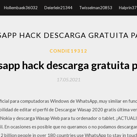
Hollembaek36032
Deierlein21344
Twisselman20853
Halprin3
APP HACK DESCARGA GRATUITA P
CONDIE19312
app hack descarga gratuita p
17.05.2021
ficial para computadoras Windows de WhatsApp, muy similar en func
ilidad de editar el perfil de Descargar Wasap 2020 gratis última ve
, Nokia y descarga Wasap Web para tu ordenador o tablet. ¡ACT
l. En ocasiones es posible que no queramos o no podamos descargar 
illion people in over 180 countries use WhatsApp to stay in touch 