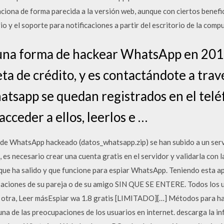
na de forma parecida a la versión web, aunque con ciertos benefici
io y el soporte para notificaciones a partir del escritorio de la comp
una forma de hackear WhatsApp en 2018 
eta de crédito, y es contactándote a tra
tsapp se quedan registrados en el teléf
acceder a ellos, leerlos e …
 de WhatsApp hackeado (datos_whatsapp.zip) se han subido a un serv
 es necesario crear una cuenta gratis en el servidor y validarla con l
 que ha salido y que funcione para espiar WhatsApp. Teniendo esta ap
saciones de su pareja o de su amigo SIN QUE SE ENTERE. Todos los u
r otra, Leer másEspiar wa 1.8 gratis [LIMITADO][…] Métodos para 
na de las preocupaciones de los usuarios en internet. descarga la in