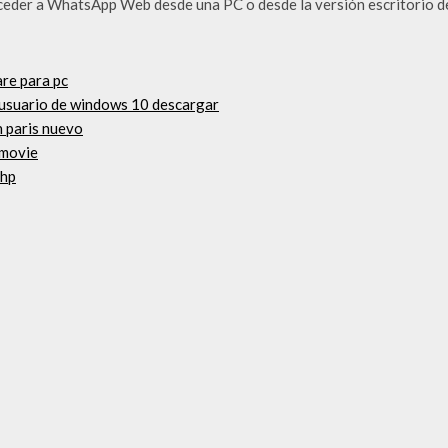
Acceder a WhatsApp Web desde una PC o desde la versión escritorio d
re para pc
 usuario de windows 10 descargar
n paris nuevo
 movie
 hp