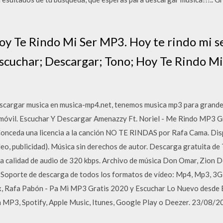
oy Te Rindo Mi Ser MP3. Hoy te rindo mi s
scuchar; Descargar; Tono; Hoy Te Rindo Mi
scargar musica en musica-mp4.net, tenemos musica mp3 para grandes
o móvil. Escuchar Y Descargar Amenazzy Ft. Noriel - Me Rindo MP3 G
Conceda una licencia a la canción NO TE RINDAS por Rafa Cama. Dis
deo, publicidad). Música sin derechos de autor. Descarga gratuita 
una calidad de audio de 320 kbps. Archivo de música Don Omar, Zion
is. Soporte de descarga de todos los formatos de vídeo: Mp4, Mp3, 
x, Rafa Pabón - Pa Mi MP3 Gratis 2020 y Escuchar Lo Nuevo desde 
MP3, Spotify, Apple Music, Itunes, Google Play o Deezer. 23/08/2