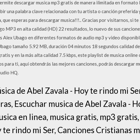
mite descargar musica mp3 gratis de manera ilimitada en formato MP
ibir una palabra clave relacionada con tu artista o canción preferida 
 que esperas para descargar musica!!!.. Gracias por visitarnos, si te
 MP3 en alta calidad (HD) 22 resultados, lo nuevo de sus cancione
s Alex Ubago en diferentes formatos de audio mp3 y video disponibl
x Ubago tamaño 5.92 MB, duración 04 minutos 18 segundos calidad
tis y en la más alta calidad 7.5 kbps, este playlist de musica online
s para ti, aquí obtendrás las mejores canciones, podrás descargar 
audio HQ.
sica de Abel Zavala - Hoy te rindo mi Se
etras, Escuchar musica de Abel Zavala - H
sica en linea, musica gratis, mp3 gratis
y te rindo mi Ser, Canciones Cristianas 