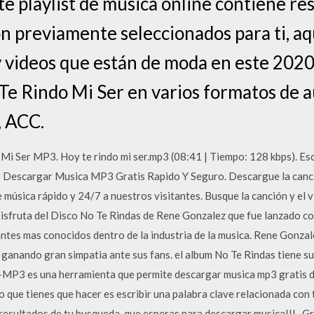
te playlist de musica online contiene re
 previamente seleccionados para ti, aq
 videos que están de moda en este 2020,
Te Rindo Mi Ser en varios formatos de 
 ACC.
Mi Ser MP3. Hoy te rindo mi ser.mp3 (08:41 | Tiempo: 128 kbps). Es
8 Descargar Musica MP3 Gratis Rapido Y Seguro. Descargue la canci
 música rápido y 24/7 a nuestros visitantes. Busque la canción y el
isfruta del Disco No Te Rindas de Rene Gonzalez que fue lanzado c
ntes mas conocidos dentro de la industria de la musica. Rene Gonzal
ganando gran simpatia ante sus fans. el album No Te Rindas tiene s
I-MP3 es una herramienta que permite descargar musica mp3 gratis 
co que tienes que hacer es escribir una palabra clave relacionada con t
esultados de tu busqueda, que esperas para descargar musica!!!.. Grac