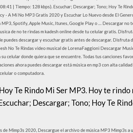
(08:41 | Tiempo: 128 kbps). Escuchar; Descargar; Tono; Hoy Te Rind
cy - A Mí No MP3 Gratis 2020 y Escuchar Lo Nuevo desde El Gener
MP3, Spotify, Apple Music, Itunes, Google Play o … Descargar no te
sica de no te rindas m kadesh online desde tu celular gratis. Disfrut
 puedes descargar y escuchar gratis antes de descargar. Disfruta d
desh No Te Rindas video musical de LorenaFaggioni Descargar Mus
su celular donde quiera que se encuentre. Todas tus canciones favor
aciones ahora puedes descargar está música en mp3 con alta calidad
celular o computadora.
Hoy Te Rindo Mi Ser MP3. Hoy te rindo 
Escuchar; Descargar; Tono; Hoy Te Rindo
es de Mimp3s 2020, Descargue el archivo de música MP3 Mimp3s a un