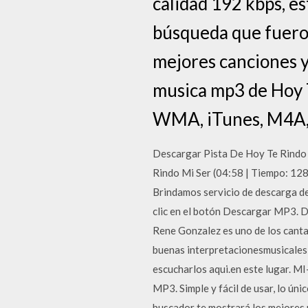
calidad 192 kbps, es
búsqueda que fueron
mejores canciones y
musica mp3 de Hoy 
WMA, iTunes, M4A,
Descargar Pista De Hoy Te Rindo 
Rindo Mi Ser (04:58 | Tiempo: 12
Brindamos servicio de descarga de
clic en el botón Descargar MP3. D
Rene Gonzalez es uno de los canta
buenas interpretacionesmusicales 
escucharlos aqui.en este lugar. M
MP3. Simple y fácil de usar, lo úni
buscador te mostrará los mejores r