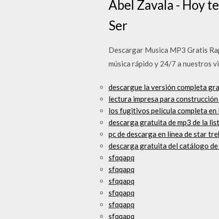
Abel Zavala - Hoy te
Ser
Descargar Musica MP3 Gratis Rapi
música rápido y 24/7 a nuestros v
descargue la versión completa gr
lectura impresa para construcción 
los fugitivos película completa en 
descarga gratuita de mp3 de la li
pc de descarga en línea de star tre
descarga gratuita del catálogo de
sfqqapq
sfqqapq
sfqqapq
sfqqapq
sfqqapq
sfqqapq