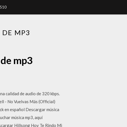
7510
 DE MP3
a de mp3
a calidad de audio de 320 kbps.
l - No Vuelvas Más (Official)
ock en español Descargar música
cuchar música mp3, aquí
escargar Hillsong Hoy Te Rindo Mi