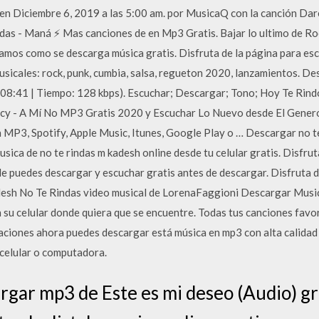
n Diciembre 6, 2019 a las 5:00 am. por MusicaQ con la canción Darel
as - Maná ⚡️ Mas canciones de en Mp3 Gratis. Bajar lo ultimo de R
amos como se descarga música gratis. Disfruta de la página para es
sicales: rock, punk, cumbia, salsa, regueton 2020, lanzamientos. D
(08:41 | Tiempo: 128 kbps). Escuchar; Descargar; Tono; Hoy Te Rind
cy - A Mí No MP3 Gratis 2020 y Escuchar Lo Nuevo desde El Gener
MP3, Spotify, Apple Music, Itunes, Google Play o … Descargar no te
sica de no te rindas m kadesh online desde tu celular gratis. Disfrut
 puedes descargar y escuchar gratis antes de descargar. Disfruta d
desh No Te Rindas video musical de LorenaFaggioni Descargar Mus
su celular donde quiera que se encuentre. Todas tus canciones favor
aciones ahora puedes descargar está música en mp3 con alta calidad
celular o computadora.
gar mp3 de Este es mi deseo (Audio) grat