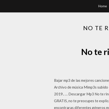
Home
NO TE 
No te r
Bajar mp3 de las mejores cancion
Archivo de música Mimp3s subido e
2019.. … Descargar Mp3 No te rind
GRATIS, no te preocupes te explic
encontraras diferentes géneros mu