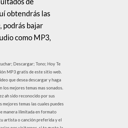
sultados de
uí obtendrás las
 podrás bajar
audio como MP3,
cuchar; Descargar; Tono; Hoy Te
ón MP3 gratis de este sitio web.
 video que desea descargar y haga
on los mejores temas mas sonados.
ez ah sido reconocido por sus
us mejores temas las cuales puedes
de manera ilimitada en formato
u artista o canción preferida y el
ias por visitarnos, si te gusto la