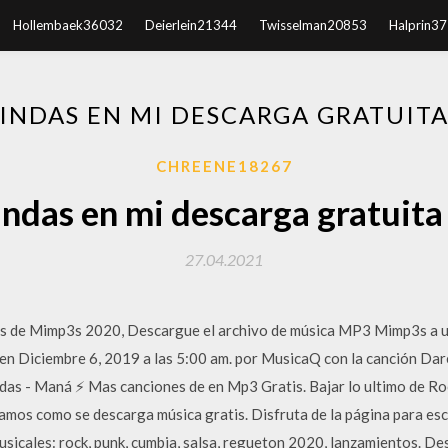
Hollembaek36032
Deierlein21344
Twisselman20853
Halprin3
RINDAS EN MI DESCARGA GRATUITA
CHREENE18267
indas en mi descarga gratuit
27.04.2021
es de Mimp3s 2020, Descargue el archivo de música MP3 Mimp3s a un
n Diciembre 6, 2019 a las 5:00 am. por MusicaQ con la canción Darel
as - Maná ⚡️ Mas canciones de en Mp3 Gratis. Bajar lo ultimo de R
amos como se descarga música gratis. Disfruta de la página para es
sicales: rock, punk, cumbia, salsa, regueton 2020, lanzamientos. D