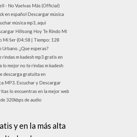
l - No Vuelvas Más (Official)
ock en español Descargar música
cuchar música mp3, aquí
escargar Hillsong Hoy Te Rindo Mi
o Mi Ser (04:58 | Tiempo: 128
o Urbano. ¿Que esperas?
 rindas m kadesh mp3 gratis en
a lo mejor no te rindas m kadesh
e descarga gratuita en
ica MP3. Escuchar y Descargar
itas lo encuentras en la mejor web
 de 320kbps de audio
is y en la más alta