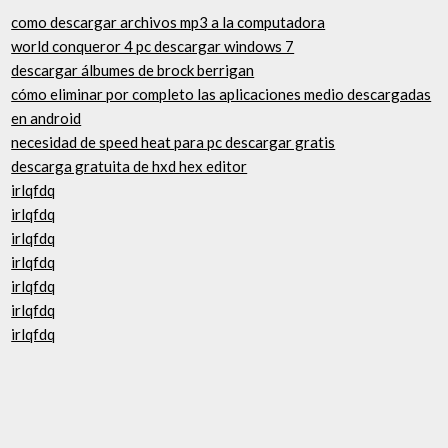
como descargar archivos mp3 a la computadora
world conqueror 4 pc descargar windows 7
descargar álbumes de brock berrigan
cómo eliminar por completo las aplicaciones medio descargadas
en android
necesidad de speed heat para pc descargar gratis
descarga gratuita de hxd hex editor
irlqfdq
irlqfdq
irlqfdq
irlqfdq
irlqfdq
irlqfdq
irlqfdq