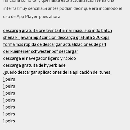
interfaz muy sencilla.Si antes podí­an decir que era incómodo el
uso de App Player, pues ahora
descarga gratuita ore twintail ni narimasu sub indo batch
sheila ki jawani mp3 canción descarga gratuita 320kbps
forma más rápida de descargar actualizaciones de ps4
der kuëmeiner schwester pdf descargar
descarga el navegador ligero y rápido
descarga gratuita de hyperblade
¿puedo descargar aplicaciones de la aplicación de itunes_
jjpelrs
jjpelrs
jjpelrs
jjpelrs
jjpelrs
jjpelrs
jjpelrs