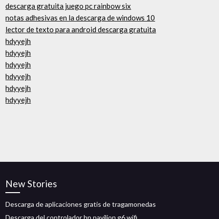
descarga gratuita juego pc rainbow six
notas adhesivas en la descarga de windows 10
lector de texto para android descarga gratuita
hdyyejh
hdyyejh
hdyyejh
hdyyejh
hdyyejh
hdyyejh
New Stories
Descarga de aplicaciones gratis de tragamonedas
Descarga del controlador hp pavilion g6 wifi