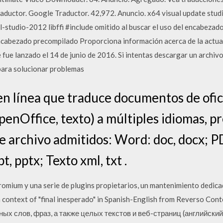
raductor. Google Traductor. 42,972. Anuncio. x64 visual update stud
l-studio-2012 libffi #include omitido al buscar el uso del encabezad
encabezado precompilado Proporciona información acerca de la actua
 lanzado el 14 de junio de 2016. Si intentas descargar un archivo 
 para solucionar problemas
 en línea que traduce documentos de ofic
enOffice, texto) a múltiples idiomas, p
e archivo admitidos: Word: doc, docx; PDF
, pptx; Texto xml, txt .
romium y una serie de plugins propietarios, un mantenimiento dedica
 context of "final inesperado" in Spanish-English from Reverso Conte
ьных слов, фраз, а также целых текстов и веб-страниц (английски