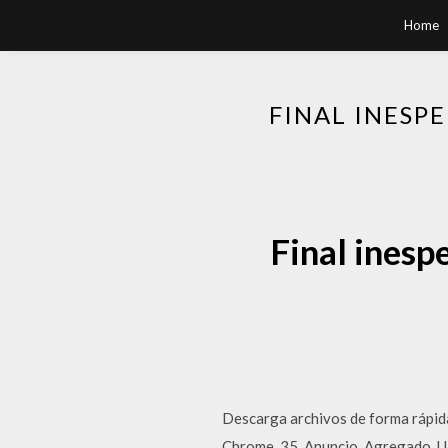
Home
FINAL INESP
Final inesp
Descarga archivos de forma rápida
Chrome. 35. Anuncio. Agregado. U