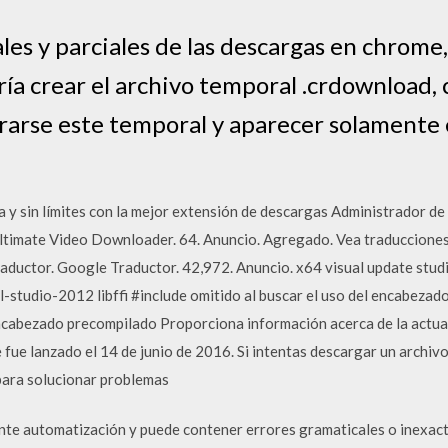
es y parciales de las descargas en chrome
ía crear el archivo temporal .crdownload, 
arse este temporal y aparecer solamente e
 y sin límites con la mejor extensión de descargas Administrador d
ltimate Video Downloader. 64. Anuncio. Agregado. Vea traducciones
raductor. Google Traductor. 42,972. Anuncio. x64 visual update stud
l-studio-2012 libffi #include omitido al buscar el uso del encabezad
encabezado precompilado Proporciona información acerca de la actua
 lanzado el 14 de junio de 2016. Si intentas descargar un archivo 
 para solucionar problemas
nte automatización y puede contener errores gramaticales o inexact