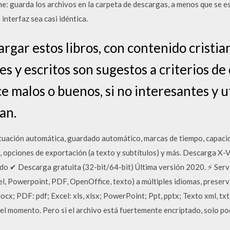
e: guarda los archivos en la carpeta de descargas, a menos que se es
interfaz sea casi idéntica.
argar estos libros, con contenido cristi
res y escritos son sugestos a criterios de
ace malos o buenos, si no interesantes y u
an.
ntuación automática, guardado automático, marcas de tiempo, capacid
o, opciones de exportación (a texto y subtítulos) y más. Descarga 
o ✔ Descarga gratuita (32-bit/64-bit) Última versión 2020. ⚡ Servi
l, Powerpoint, PDF, OpenOffice, texto) a múltiples idiomas, preserv
ocx; PDF: pdf; Excel: xls, xlsx; PowerPoint; Ppt, pptx; Texto xml, tx
el momento. Pero si el archivo está fuertemente encriptado, solo po