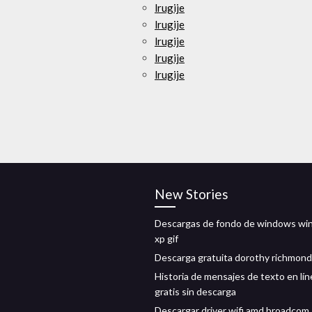
lrugije
lrugije
lrugije
lrugije
lrugije
New Stories
Descargas de fondo de windows w
xp gif
Descarga gratuita dorothy richmond
Historia de mensajes de texto en lín
gratis sin descarga
Descargar driver wifi amd broadcom