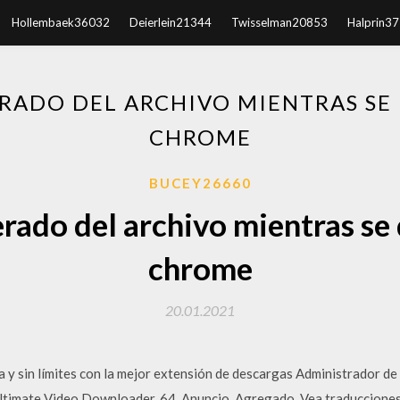
Hollembaek36032
Deierlein21344
Twisselman20853
Halprin3
ERADO DEL ARCHIVO MIENTRAS SE
CHROME
BUCEY26660
erado del archivo mientras se
chrome
20.01.2021
 y sin límites con la mejor extensión de descargas Administrador d
ltimate Video Downloader. 64. Anuncio. Agregado. Vea traducciones