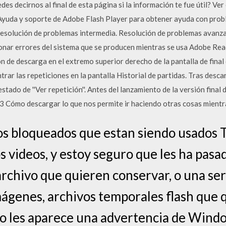
des decirnos al final de esta página si la información te fue útil? Ver 
Ayuda y soporte de Adobe Flash Player para obtener ayuda con probl
Resolución de problemas intermedia. Resolución de problemas avanz
cionar errores del sistema que se producen mientras se usa Adobe R
n de descarga en el extremo superior derecho de la pantalla de final d
ar las repeticiones en la pantalla Historial de partidas. Tras desca
 estado de ''Ver repetición''. Antes del lanzamiento de la versión fin
3 Cómo descargar lo que nos permite ir haciendo otras cosas mientr
s bloqueados que estan siendo usados T
 videos, y estoy seguro que les ha pasa
archivo que quieren conservar, o una ser
mágenes, archivos temporales flash que 
lo les aparece una advertencia de Wind