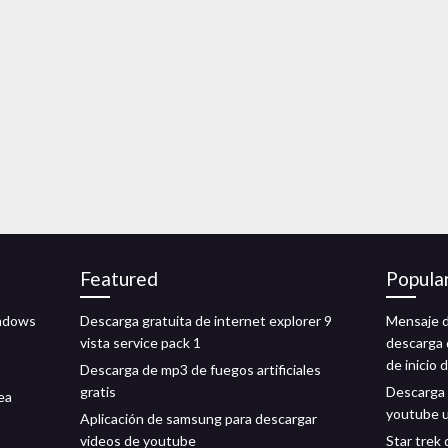
Featured
Popula
indows
Descarga gratuita de internet explorer 9
Mensaje de
vista service pack 1
descarga 
de inicio 
Descarga de mp3 de fuegos artificiales
gratis
Descarga 
ea
youtube 
Aplicación de samsung para descargar
videos de youtube
Star trek 