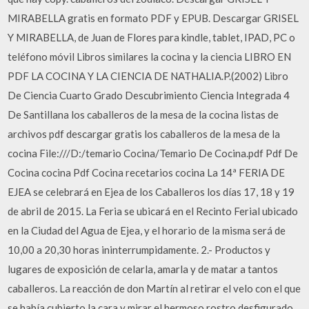
MIRABELLA gratis en formato PDF y EPUB. Descargar GRISEL
Y MIRABELLA, de Juan de Flores para kindle, tablet, IPAD, PC o
teléfono móvil Libros similares la cocina y la ciencia LIBRO EN
PDF LA COCINA Y LA CIENCIA DE NATHALIA.P.(2002) Libro
De Ciencia Cuarto Grado Descubrimiento Ciencia Integrada 4
De Santillana los caballeros de la mesa de la cocina listas de
archivos pdf descargar gratis los caballeros de la mesa de la
cocina File:///D:/temario Cocina/Temario De Cocina.pdf Pdf De
Cocina cocina Pdf Cocina recetarios cocina La 14ª FERIA DE
EJEA se celebrará en Ejea de los Caballeros los días 17, 18 y 19
de abril de 2015. La Feria se ubicará en el Recinto Ferial ubicado
en la Ciudad del Agua de Ejea, y el horario de la misma será de
10,00 a 20,30 horas ininterrumpidamente. 2.- Productos y
lugares de exposición de celarla, amarla y de matar a tantos
caballeros. La reacción de don Martín al retirar el velo con el que
se había cubierto la cara y mirar el hermoso rostro desfigurado