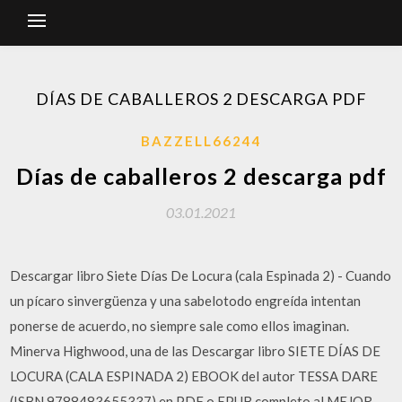
DÍAS DE CABALLEROS 2 DESCARGA PDF
BAZZELL66244
Días de caballeros 2 descarga pdf
03.01.2021
Descargar libro Siete Días De Locura (cala Espinada 2) - Cuando
un pícaro sinvergüenza y una sabelotodo engreída intentan
ponerse de acuerdo, no siempre sale como ellos imaginan.
Minerva Highwood, una de las Descargar libro SIETE DÍAS DE
LOCURA (CALA ESPINADA 2) EBOOK del autor TESSA DARE
(ISBN 9788483655337) en PDF o EPUB completo al MEJOR