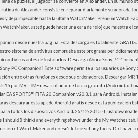
lena de puzles, el jugador se convierte en Alexander. En su mundo
 rutina de Alexander consiste en reparar diariamente su adorada torr
es y deja impecable hasta la última WatchMaker Premium Watch Face
 WatchMaker, usted puede hacer una cara de reloj que muestra el cale
panion desde nuestra página. Esta descarga es totalmente GRATIS. 
uestro sistema de antivirus comprueba este programa periódicamente
pio antivirus antes de instalarlos. Descarga Ahora Sony PC Compan
Sony PC Companion? Este software permite a los usuarios de Sony X
zación entre otras funciones desde sus ordenadores. Descargar MR
5.15 por MR TIME desarrollador de forma gratuita (Android). últi
alar EA SPORTS™ FIFA 20 Companion v20.3.1 para Android. Insta
itarás descargar esta apk de Android gratis desde esta publicación
ara todos los dispositivos Android. 25/12/2015 · I just downloade
 as I should (I think) and everything shows under the My Watches tab. 
ersion of WatchMaker and doesn't let me set any faces. Do I have to