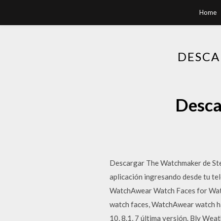
Home
DESCA
Desca
Descargar The Watchmaker de Stev
aplicación ingresando desde tu tel
WatchAwear Watch Faces for Wa
watch faces, WatchAwear watch h
10, 8.1, 7 última versión. Blv W