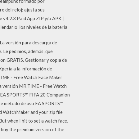
 steampunk formado por
e del reloj: ajusta sus
 v4.2.3 Paid App ZIP y/o APK |
ndario, los niveles de la batería
La versión para descarga de
. Le pedimos, además, que
ion GRATIS. Gestionar y copia de
peria a la información de
 TIME - Free Watch Face Maker
ma versión MR TIME - Free Watch
lar EA SPORTS™ FIFA 20 Companion
 Este método de uso EA SPORTS™
d WatchMaker and your zip file
But when I hit to set a watch face,
 buy the premium version of the