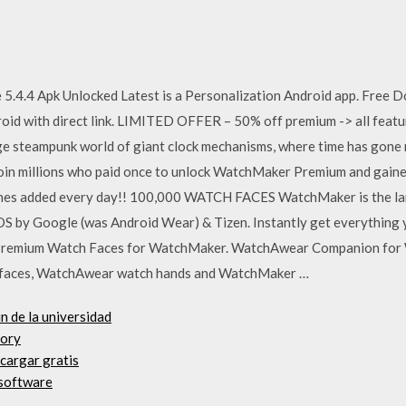
.4.4 Apk Unlocked Latest is a Personalization Android app. Free 
id with direct link. LIMITED OFFER – 50% off premium -> all featu
nge steampunk world of giant clock mechanisms, where time has gone 
in millions who paid once to unlock WatchMaker Premium and gain
hes added every day!! 100,000 WATCH FACES WatchMaker is the lar
OS by Google (was Android Wear) & Tizen. Instantly get everything 
Premium Watch Faces for WatchMaker. WatchAwear Companion for
faces, WatchAwear watch hands and WatchMaker …
n de la universidad
tory
cargar gratis
 software