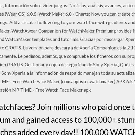
r, Información sobre videojuegos: Noticias, análisis, avances, artíc
 (Wear OS) 6.0.6: WatchMaker 6.0 - Charts: Now you can create cha
Rings: Add a circular hollow ring to your watchface with gradients 
aker. WatchAwear Companion for WatchMaker Premium provides 
d WatchMaker templates and tutorials. Gracias por descargar Xpe
te GRATIS. La versión para descarga de Xperia Companion es la 2.10
mente. Le pedimos, además, que compruebe los ficheros con su propi
n GRATIS. Gestionar y copia de seguridad de Sony Xperia ¿Qué e
e Sony Xperia a la información de respaldo manejan toda su actualiz
IME - Free Watch Face Maker (com.apposter.watchmaker) APK 6.5.
 versión MR TIME - Free Watch Face Maker apk
chfaces? Join millions who paid once 
 and gained access to 100,000+ stun
tches added every day!! 100,000 WAT