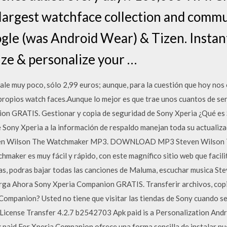
argest watchface collection and commu
le (was Android Wear) & Tizen. Instan
ze & personalize your …
e muy poco, sólo 2,99 euros; aunque, para la cuestión que hoy nos o
propios watch faces.Aunque lo mejor es que trae unos cuantos de seri
n GRATIS. Gestionar y copia de seguridad de Sony Xperia ¿Qué e
e Sony Xperia a la información de respaldo manejan toda su actualiz
even Wilson The Watchmaker MP3. DOWNLOAD MP3 Steven Wilson
aker es muy fácil y rápido, con este magnífico sitio web que facilit
as, podras bajar todas las canciones de Maluma, escuchar musica S
arga Ahora Sony Xperia Companion GRATIS. Transferir archivos, copi
ompanion? Usted no tiene que visitar las tiendas de Sony cuando se
License Transfer 4.2.7 b2542703 Apk paid is a Personalization And
aid For Xperia Companion ofrece una forma sencilla de instalar nue