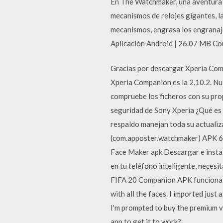
En The Watchmaker, una aventura l
mecanismos de relojes gigantes, la
mecanismos, engrasa los engranaj
Aplicación Android | 26.07 MB Con
Gracias por descargar Xperia Com
Xperia Companion es la 2.10.2. N
compruebe los ficheros con su pro
seguridad de Sony Xperia ¿Qué es 
respaldo manejan toda su actuali
(com.apposter.watchmaker) APK 6.
Face Maker apk Descargar e inst
en tu teléfono inteligente, neces
FIFA 20 Companion APK funciona p
with all the faces. I imported just
I'm prompted to buy the premium v
app to get it to work?