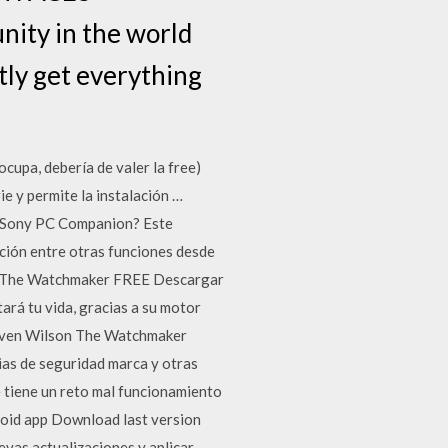
nity in the world
tly get everything
cupa, debería de valer la free)
e y permite la instalación …
s Sony PC Companion? Este
ación entre otras funciones desde
 The Watchmaker FREE Descargar
ará tu vida, gracias a su motor
teven Wilson The Watchmaker
as de seguridad marca y otras
 tiene un reto mal funcionamiento
roid app Download last version
vas actualizaciones y aplicar