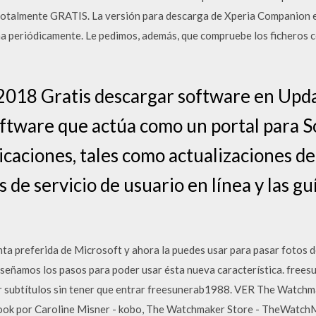
totalmente GRATIS. La versión para descarga de Xperia Companion es
 periódicamente. Le pedimos, además, que compruebe los ficheros co
2018 Gratis descargar software en Upda
ftware que actúa como un portal para S
licaciones, tales como actualizaciones d
 de servicio de usuario en línea y las gu
ta preferida de Microsoft y ahora la puedes usar para pasar fotos 
nseñamos los pasos para poder usar ésta nueva característica. free
 subtítulos sin tener que entrar freesunerab1988. VER The Watc
k por Caroline Misner - kobo, The Watchmaker Store - TheWatchMa