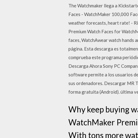
The Watchmaker llega a Kickstarte
Faces - WatchMaker 100,000 Faces
weather forecasts, heart rate! - 
Premium Watch Faces for WatchM
faces, WatchAwear watch hands an
página. Esta descarga es totalmen
comprueba este programa periódica
Descarga Ahora Sony PC Companio
software permite a los usuarios d
sus ordenadores. Descargar MR T
forma gratuita (Android). última
Why keep buying wat
WatchMaker Premium
With tons more wa