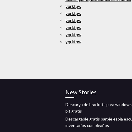
yqrktpw
yqrktpw
yqrktpw
yqrktpw
yqrktpw
yqrktpw
New Stories
Descarga de brackets para windows
bit gratis
Descargable gratis barbie espía esc
inventarios cumpleaños