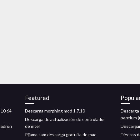
Featured
Popula
 10 64
Descarga morphing mod 1.7.10
Descarga d
pentium (
Descarga de actualización de controlador
uadrón
de intel
Descarga
Pijama sam descarga gratuita de mac
Efectos de