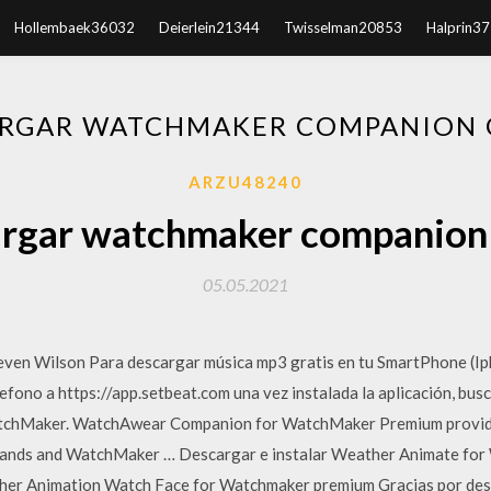
Hollembaek36032
Deierlein21344
Twisselman20853
Halprin3
RGAR WATCHMAKER COMPANION 
ARZU48240
rgar watchmaker companion 
05.05.2021
en Wilson Para descargar música mp3 gratis en tu SmartPhone (Ipho
efono a https://app.setbeat.com una vez instalada la aplicación, bus
tchMaker. WatchAwear Companion for WatchMaker Premium provi
ands and WatchMaker … Descargar e instalar Weather Animate fo
eather Animation Watch Face for Watchmaker premium Gracias por d