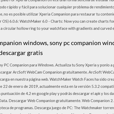
odo rápido y fácil para solucionar cualquier problema de rendimient
e, no es posible utilizar Xperia Companion para restaurar tu conten
S) 6.0.6: WatchMaker 6.0 - Charts: Now you can create charts for
d a circular hollow ring to your watchface with gradients and curved 
ompanion windows, sony pc companion wind
escargar gratis
ony PC Companion para Windows. Actualiza tu Sony Xperia y ponlo a
Descargar ArcSoft WebCam Companion gratuitamente. ArcSoft WebC
scarga en nuestra página web. WatchMaker Watch Faces ha sido crea
de 22 de enero de 2019, actualmente esta en la versión 5.3.2 compati
na puntuación de 4.2 en google play y podrás descargar el apk y los d
 Data. Descargar Web Companion gratuitamente. Web Companion 2
ioteca de programas. Descarga juego de PC: The Watchmaker torrent