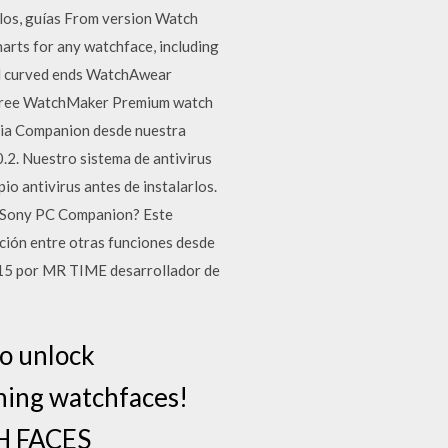
ulos, guías From version Watch
rts for any watchface, including
and curved ends WatchAwear
free WatchMaker Premium watch
ria Companion desde nuestra
.2. Nuestro sistema de antivirus
o antivirus antes de instalarlos.
s Sony PC Companion? Este
ación entre otras funciones desde
15 por MR TIME desarrollador de
to unlock
ning watchfaces!
CH FACES