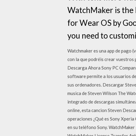
WatchMaker is the l
for Wear OS by Goog
you need to customi
Watchmaker es una app de pago (val
con la que podréis crear vuestros 
Descarga Ahora Sony PC Companio
software permite a los usuarios d
sus ordenadores. Descargar St
musica de Steven Wilson The Watchm
integrado de descargas simultáne
online, esta cancion Steven Desc
operaciones ¿Qué es Sony Xperia C
en su teléfono Sony. WatchMaker 
WatchMaker License Transfer Apk p