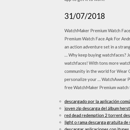
31/07/2018
WatchMaker Premium Watch Face 5
Premium Watch Face Apk For Andro
an action adventure set in a stra
… Why keep buying watchfaces? Jo
watchfaces! With tons more watc
community in the world for Wear 
personalize your … WatchAwear 
free WatchMaker Premium watch 
descargado por la aplicación comú
joven zip descarga del álbum hers
red dead redemption 2 torrent des
light o rama descarga gratuita de
descargar aplicaciones con itunes