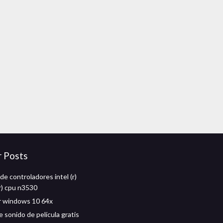
r Posts
e controladores intel (r)
r) cpu n3530
r windows 10 64x
 sonido de película gratis