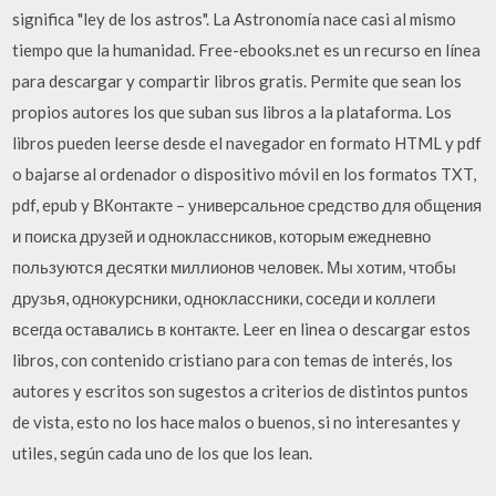
significa "ley de los astros". La Astronomía nace casi al mismo
tiempo que la humanidad. Free-ebooks.net es un recurso en línea
para descargar y compartir libros gratis. Permite que sean los
propios autores los que suban sus libros a la plataforma. Los
libros pueden leerse desde el navegador en formato HTML y pdf
o bajarse al ordenador o dispositivo móvil en los formatos TXT,
pdf, epub y ВКонтакте – универсальное средство для общения
и поиска друзей и одноклассников, которым ежедневно
пользуются десятки миллионов человек. Мы хотим, чтобы
друзья, однокурсники, одноклассники, соседи и коллеги
всегда оставались в контакте. Leer en linea o descargar estos
libros, con contenido cristiano para con temas de interés, los
autores y escritos son sugestos a criterios de distintos puntos
de vista, esto no los hace malos o buenos, si no interesantes y
utiles, según cada uno de los que los lean.